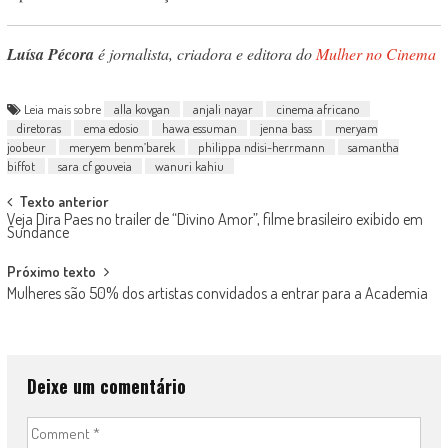
Luísa Pécora
é jornalista, criadora e editora do
Mulher no Cinema
Leia mais sobre
alla kovgan
anjali nayar
cinema africano
diretoras
ema edosio
hawa essuman
jenna bass
meryam
joobeur
meryem benm’barek
philippa ndisi-herrmann
samantha
biffot
sara cf gouveia
wanuri kahiu
Post
Texto anterior
Veja Dira Paes no trailer de “Divino Amor”, filme brasileiro exibido em
navigation
Sundance
Próximo texto
Mulheres são 50% dos artistas convidados a entrar para a Academia
Deixe um comentário