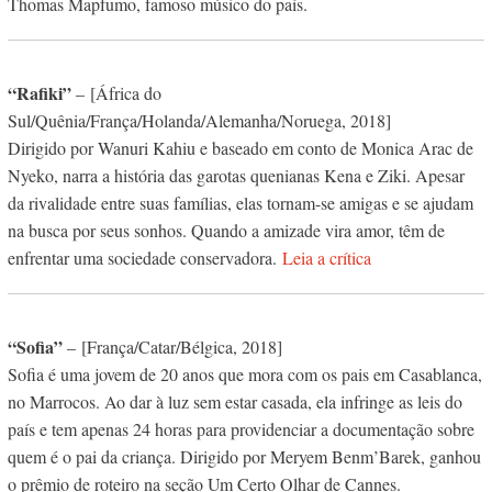
Thomas Mapfumo, famoso músico do país.
“Rafiki”
– [África do
Sul/Quênia/França/Holanda/Alemanha/Noruega, 2018]
Dirigido por Wanuri Kahiu e baseado em conto de Monica Arac de
Nyeko, narra a história das garotas quenianas Kena e Ziki. Apesar
da rivalidade entre suas famílias, elas tornam-se amigas e se ajudam
na busca por seus sonhos. Quando a amizade vira amor, têm de
enfrentar uma sociedade conservadora.
Leia a crítica
“Sofia”
–
[França/Catar/Bélgica, 2018]
Sofia é uma jovem de 20 anos que mora com os pais em Casablanca,
no Marrocos. Ao dar à luz sem estar casada, ela infringe as leis do
país e tem apenas 24 horas para providenciar a documentação sobre
quem é o pai da criança. Dirigido por Meryem Benm’Barek, ganhou
o prêmio de roteiro na seção Um Certo Olhar de Cannes.