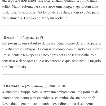
sua esposa e dois filhos. Ele fica abalado quando seu filho mais
velho, Malik, retorna para casa após uma longa viagem com uma
misteriosa nova esposa. Ao longo de três dias, a tensão entre pai e
filho aumenta. Direção de Meryam Joobeur.
“Kasala!”
– [Nigéria, 2018]
Um jovem de um subúrbio de Lagos pega o carro de seu tio para se
divertir com os amigos. As coisas se complicam quando eles sofrem
um acidente e têm apenas cinco horas para conseguir dinheiro e
consertar o dano antes que o tio perceba o que aconteceu. Dirigido
por Ema Edosio.
“Lua Nova”
– [
New Moon
, Quênia, 2018]
A cineasta Philippa Ndisi-Herrmann embarca em uma jornada de
autoconhecimento para entender os caminhos da sua própria fé.
Neste documentário, acompanhamos a diretora na descoberta de