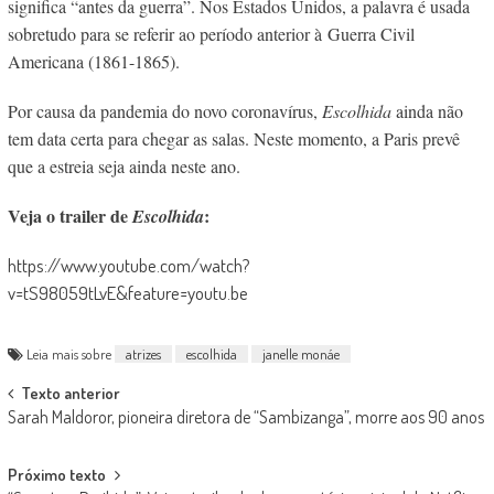
significa “antes da guerra”. Nos Estados Unidos, a palavra é usada
sobretudo para se referir ao período anterior à Guerra Civil
Americana (1861-1865).
Por causa da pandemia do novo coronavírus,
Escolhida
ainda não
tem data certa para chegar as salas. Neste momento, a Paris prevê
que a estreia seja ainda neste ano.
Veja o trailer de
:
Escolhida
https://www.youtube.com/watch?
v=tS98059tLvE&feature=youtu.be
Leia mais sobre
atrizes
escolhida
janelle monáe
Post
Texto anterior
Sarah Maldoror, pioneira diretora de “Sambizanga”, morre aos 90 anos
navigation
Próximo texto