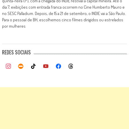
quinta-feira (1°), com a chegada do INDIE Festival à capital mineira. Até o
dia 7, exibições com entrada franca ocorrem no Cine Humberto Mauro e
no SESC Palladium. Depois, de 15 a 21 de setembro, o INDIE vai a São Paulo.
Para o pessoal de BH, escolhemos cinco filmes dirigidos ou estrelados
por mulheres
REDES SOCIAIS