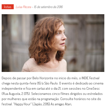
listas
Luísa Pécora
-
15 de setembro de 2016
Depois de passar por Belo Horizonte no início do mês, o INDIE Festival
chega nesta quinta-feira (15) à São Paulo. O evento é dedicado ao cinema
independente e fica em cartaz até o dia 21, com sessões no CineSesc
(Rua Augusta, 2.075). Selecionamos cinco filmes dirigidos ou estrelados
por mulheres que estão na programação. Consulte horários no site do
festival. "Happy Hour" [Japão, 2015] As amigas Atari,