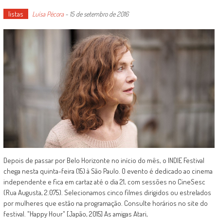
listas
Luísa Pécora
-
15 de setembro de 2016
Depois de passar por Belo Horizonte no início do mês, o INDIE Festival
chega nesta quinta-feira (15) à São Paulo. O evento é dedicado ao cinema
independente e fica em cartaz até o dia 21, com sessões no CineSesc
(Rua Augusta, 2.075). Selecionamos cinco filmes dirigidos ou estrelados
por mulheres que estão na programação. Consulte horários no site do
festival. "Happy Hour" [Japão, 2015] As amigas Atari,