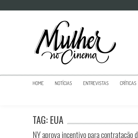
Mulher no Cinema
O site que celebra o trabalho das mulheres nas telas
HOME
NOTÍCIAS
ENTREVISTAS
CRÍTICAS
TAG: EUA
NY aprova incentivo para contratação 