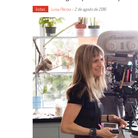
listas
Luísa Pécora
-
2 de agosto de 2016