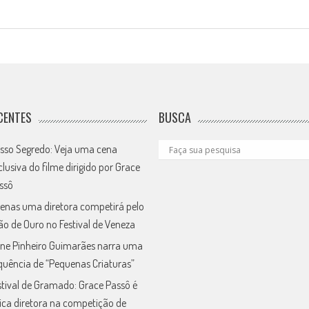
CENTES
BUSCA
sso Segredo: Veja uma cena
clusiva do filme dirigido por Grace
ssô
enas uma diretora competirá pelo
ão de Ouro no Festival de Veneza
ne Pinheiro Guimarães narra uma
quência de “Pequenas Criaturas”
stival de Gramado: Grace Passô é
ica diretora na competição de