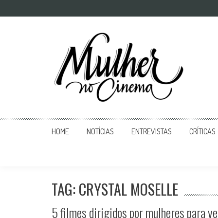
Mulher no Cinema
O site que celebra o trabalho das mulheres nas telas
HOME
NOTÍCIAS
ENTREVISTAS
CRÍTICAS
TAG: CRYSTAL MOSELLE
5 filmes dirigidos por mulheres para v