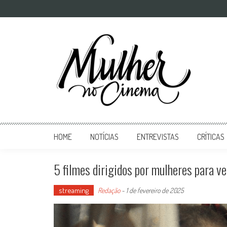
Mulher no Cinema
O site que celebra o trabalho das mulheres nas telas
HOME
NOTÍCIAS
ENTREVISTAS
CRÍTICAS
5 filmes dirigidos por mulheres para v
streaming
Redação
-
1 de fevereiro de 2025