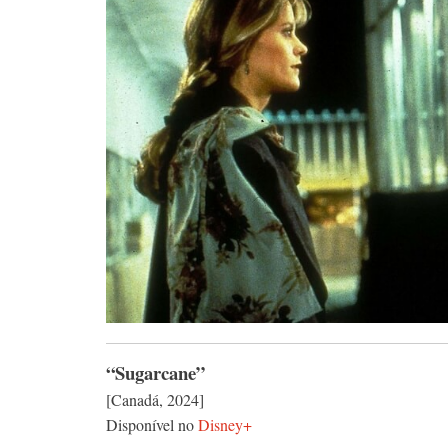
“Sugarcane”
[Canadá, 2024]
Disponível no
Disney+