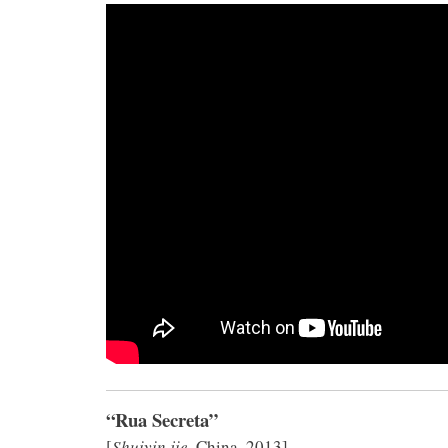
“Rua Secreta”
[
Shuiyin jie
, China, 2013]