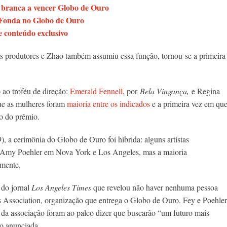
 branca a vencer Globo de Ouro
ne Fonda no Globo de Ouro
 conteúdo exclusivo
s produtores e Zhao também assumiu essa função, tornou-se a
primeira
ao troféu de direção:
Emerald Fennell
, por
Bela Vingança,
e Regina
que as mulheres foram
maioria entre os indicados
e a primeira vez em qu
o do prêmio.
 a cerimônia do Globo de Ouro foi híbrida: alguns artistas
 e Amy Poehler em Nova York e Los Angeles, mas a maioria
lmente.
do jornal
Los Angeles Times
que revelou não haver nenhuma pessoa
s Association, organização que entrega o Globo de Ouro. Fey e Poehler
da associação foram ao palco dizer que buscarão “um futuro mais
do anunciada.