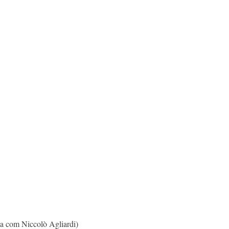
ia com Niccolò Agliardi)