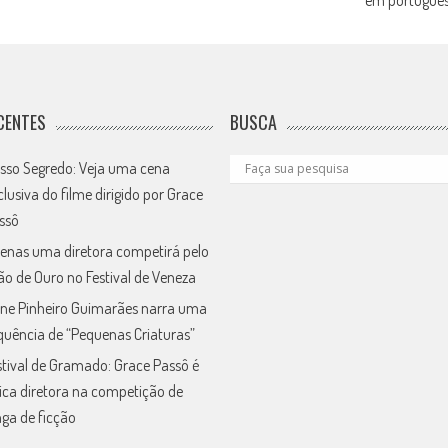
CENTES
BUSCA
sso Segredo: Veja uma cena
clusiva do filme dirigido por Grace
ssô
enas uma diretora competirá pelo
ão de Ouro no Festival de Veneza
ne Pinheiro Guimarães narra uma
quência de “Pequenas Criaturas”
stival de Gramado: Grace Passô é
ica diretora na competição de
nga de ficção