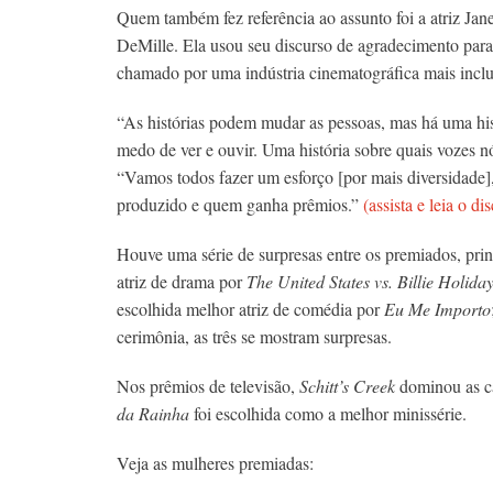
Quem também fez referência ao assunto foi a atriz Ja
DeMille. Ela usou seu discurso de agradecimento para c
chamado por uma indústria cinematográfica mais inclu
“As histórias podem mudar as pessoas, mas há uma his
medo de ver e ouvir. Uma história sobre quais vozes nó
“Vamos todos fazer um esforço [por mais diversidade]
produzido e quem ganha prêmios.”
(assista e leia o d
Houve uma série de surpresas entre os premiados, pri
atriz de drama por
The United States vs. Billie Holida
escolhida melhor atriz de comédia por
Eu Me Importo
cerimônia, as três se mostram surpresas.
Nos prêmios de televisão,
Schitt’s Creek
dominou as c
da Rainha
foi escolhida como a melhor minissérie.
Veja as mulheres premiadas: