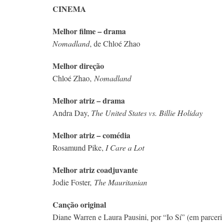
CINEMA
Melhor filme – drama
Nomadland
, de Chloé Zhao
Melhor direção
Chloé Zhao,
Nomadland
Melhor atriz – drama
Andra Day,
The United States vs. Billie Holiday
Melhor atriz – comédia
Rosamund Pike,
I Care a Lot
Melhor atriz coadjuvante
Jodie Foster,
The Mauritanian
Canção original
Diane Warren e Laura Pausini, por “Io Sí” (em parcer