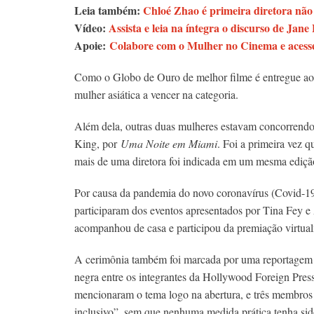
Leia também:
Chloé Zhao é primeira diretora não
Vídeo:
Assista e leia na íntegra o discurso de Ja
Apoie:
Colabore com o Mulher no Cinema e acesse
Como o Globo de Ouro de melhor filme é entregue ao
mulher asiática a vencer na categoria.
Além dela, outras duas mulheres estavam concorrendo 
King, por
Uma Noite em Miami
. Foi a primeira vez 
mais de uma diretora foi indicada em um mesma ediçã
Por causa da pandemia do novo coronavírus (Covid-19),
participaram dos eventos apresentados por Tina Fey
acompanhou de casa e participou da premiação virtua
A cerimônia também foi marcada por uma reportagem 
negra entre os integrantes da Hollywood Foreign Pres
mencionaram o tema logo na abertura, e três membros 
inclusivo”, sem que nenhuma medida prática tenha si