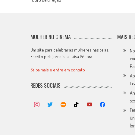
navigation
MULHER NO CINEMA
MAIS RE
Um site para celebrar as mulheres nas telas.
No
Escrito pela jornalista Luísa Pécora.
ex
Pa
Saiba mais e entre em contato
Ap
Le
REDES SOCIAIS
An
se
Fe
ún
lo