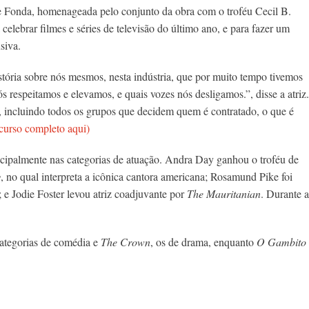
ne Fonda, homenageada pelo conjunto da obra com o troféu Cecil B.
elebrar filmes e séries de televisão do último ano, e para fazer um
siva.
tória sobre nós mesmos, nesta indústria, que por muito tempo tivemos
s respeitamos e elevamos, e quais vozes nós desligamos.”, disse a atriz.
, incluindo todos os grupos que decidem quem é contratado, o que é
iscurso completo aqui)
ncipalmente nas categorias de atuação. Andra Day ganhou o troféu de
y
, no qual interpreta a icônica cantora americana; Rosamund Pike foi
; e Jodie Foster levou atriz coadjuvante por
The Mauritanian
. Durante a
ategorias de comédia e
The Crown
, os de drama, enquanto
O Gambito