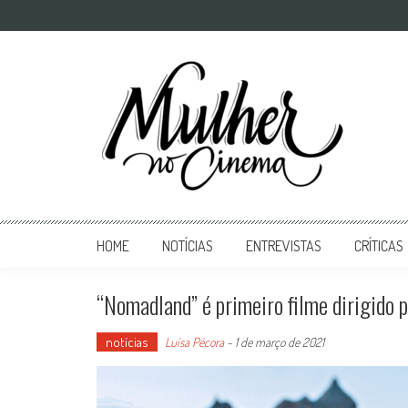
Mulher no Cinema
O site que celebra o trabalho das mulheres nas telas
HOME
NOTÍCIAS
ENTREVISTAS
CRÍTICAS
“Nomadland” é primeiro filme dirigido p
notícias
Luísa Pécora
-
1 de março de 2021