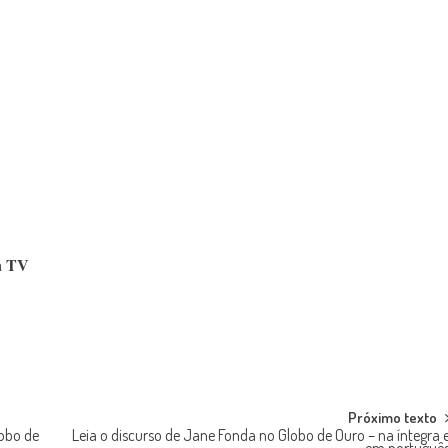
 a TV
Próximo texto
lobo de
Leia o discurso de Jane Fonda no Globo de Ouro – na íntegra 
em portuguê