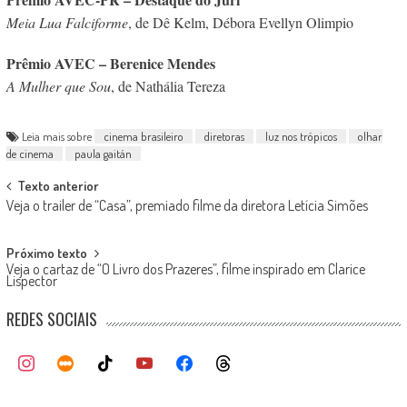
Meia Lua Falciforme
, de Dê Kelm, Débora Evellyn Olimpio
Prêmio AVEC – Berenice Mendes
A Mulher que Sou
, de Nathália Tereza
Leia mais sobre
cinema brasileiro
diretoras
luz nos trópicos
olhar
de cinema
paula gaitán
Post
Texto anterior
Veja o trailer de “Casa”, premiado filme da diretora Letícia Simões
navigation
Próximo texto
Veja o cartaz de “O Livro dos Prazeres”, filme inspirado em Clarice
Lispector
REDES SOCIAIS