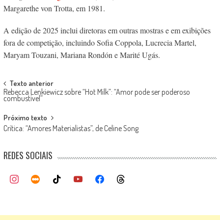
Margarethe von Trotta, em 1981.
A edição de 2025 inclui diretoras em outras mostras e em exibições
fora de competição, incluindo Sofia Coppola, Lucrecia Martel,
Maryam Touzani, Mariana Rondón e Marité Ugás.
Post
Texto anterior
Rebecca Lenkiewicz sobre “Hot Milk”: “Amor pode ser poderoso
navigation
combustível”
Próximo texto
Crítica: “Amores Materialistas”, de Celine Song
REDES SOCIAIS