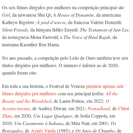
Os seis filmes dirigidos por mulheres na competição principal são
Girl
, da taiwanesa Shu Qi;
A House of Dynamite
, da americana
Kathryn Bigelow;
À pied d’œuvre
, da francesa Valérie Donzelli;
Silent Friends
, da húngara Ildikó Enyedi;
The Testament of Ann Lee
,
da norueguesa Mona Fastvold; e
The Voice of Hind Rajab
, da
tunisiana Kaouther Ben Hania.
No ano passado, a competição pelo Leão de Ouro também teve seis
títulos dirigidos por mulheres. O número é inferior ao de 2020,
quando foram oito.
Em toda a sua história, o Festival de Veneza
premiou apenas sete
filmes dirigidos por mulheres
com seu principal troféu:
All the
Beauty and the Bloodshed
, de Laura Poitras, em 2022;
O
Acontecimento
, de Audrey Diwan, em 2021;
Nomadland
, de
Chloé
Zhao
, em 2020;
Um Lugar Qualquer
, de Sofia Coppola, em
2010;
Um Casamento à Indiana
, de Mira Nair, em 2001;
Os
Renegados
, de
Agnès Varda
(1985); e
Os Anos de Chumbo
, de