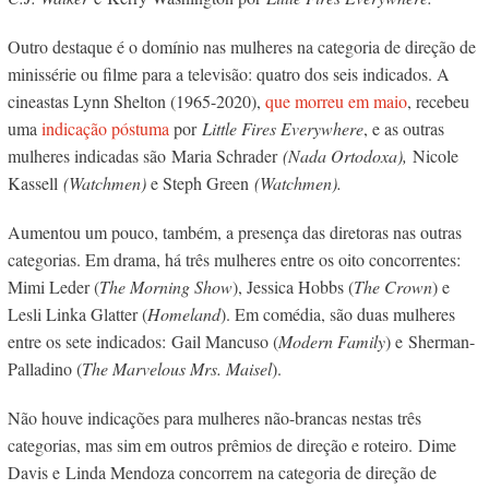
Outro destaque é o domínio nas mulheres na categoria de direção de
minissérie ou filme para a televisão: quatro dos seis indicados. A
cineastas Lynn Shelton (1965-2020),
que morreu em maio
, recebeu
uma
indicação póstuma
por
Little Fires Everywhere
, e as outras
mulheres indicadas são Maria Schrader
(Nada Ortodoxa),
Nicole
Kassell
(Watchmen)
e Steph Green
(Watchmen).
Aumentou um pouco, também, a presença das diretoras nas outras
categorias. Em drama, há três mulheres entre os oito concorrentes:
Mimi Leder (
The Morning Show
), Jessica Hobbs (
The Crown
) e
Lesli Linka Glatter (
Homeland
). Em comédia, são duas mulheres
entre os sete indicados: Gail Mancuso (
Modern Family
) e Sherman-
Palladino (
The Marvelous Mrs. Maisel
).
Não houve indicações para mulheres não-brancas nestas três
categorias, m
as sim em outros prêmios de direção e roteiro.
Dime
Davis e Linda Mendoza concorrem
na categoria de direção de