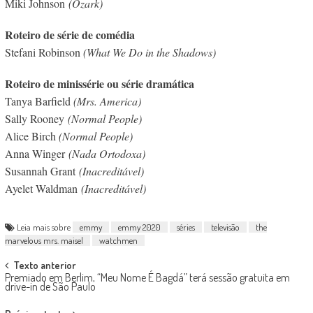
Miki Johnson
(Ozark)
Roteiro de série de comédia
Stefani Robinson
(What We Do in the Shadows)
Roteiro de minissérie ou série dramática
Tanya Barfield
(Mrs. America)
Sally Rooney
(Normal People)
Alice Birch
(Normal People)
Anna Winger
(Nada Ortodoxa)
Susannah Grant
(Inacreditável)
Ayelet Waldman
(Inacreditável)
Leia mais sobre
emmy
emmy 2020
séries
televisão
the
marvelous mrs. maisel
watchmen
Post
Texto anterior
Premiado em Berlim, “Meu Nome É Bagdá” terá sessão gratuita em
navigation
drive-in de São Paulo