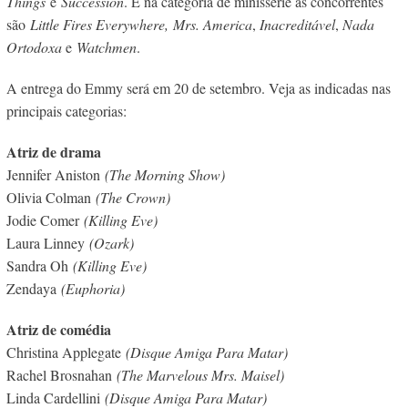
Things
e
Succession
. E na categoria de minissérie as concorrentes
são
Little Fires Everywhere,
Mrs. America
,
Inacreditável
,
Nada
Ortodoxa
e
Watchmen
.
A entrega do Emmy será em 20 de setembro. Veja as indicadas nas
principais categorias:
Atriz de drama
Jennifer Aniston
(The Morning Show)
Olivia Colman
(The Crown)
Jodie Comer
(Killing Eve)
Laura Linney
(Ozark)
Sandra Oh
(Killing Eve)
Zendaya
(Euphoria)
Atriz de comédia
Christina Applegate
(Disque Amiga Para Matar)
Rachel Brosnahan
(The Marvelous Mrs. Maisel)
Linda Cardellini
(Disque Amiga Para Matar)