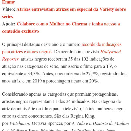
Emmy
Vídeo:
Atrizes entrevistam atrizes em especial da Variety sobre
séries
Apoie:
Colabore com o Mulher no Cinema e tenha acesso a
conteúdo exclusivo
O principal destaque deste ano é o número
recorde de indicações
para atrizes e atores negros
. De acordo com a revista
Hollywood
Reporter
, artistas negros receberam 35 das 102 indicações de
atuação nas categorias de série, minissérie e filme para a TV, o
equivalente a 34,3%. Antes, o recorde era de 27,7%, registrado dois
anos atrás, e em 2019 a porcentagem ficara em 20%.
Considerando apenas as categorias que premiam protagonistas,
artistas negros representam 11 dos 34 indicados. Na categoria de
atriz de minissérie ou filme para a televisão, há três mulheres negras
entre as cinco concorrentes. São elas Regina King,
por
Watchmen;
Octavia Spencer, por
A Vida e a História de Madam
C.J. Walker
e Kerry Washington por
Little Fires Everywhere.