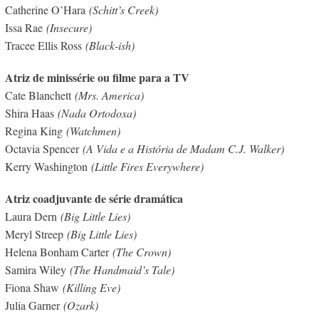
Catherine O’Hara
(Schitt’s Creek)
Issa Rae
(Insecure)
Tracee Ellis Ross
(Black-ish)
Atriz de minissérie ou filme para a TV
Cate Blanchett
(Mrs. America)
Shira Haas
(Nada Ortodoxa)
Regina King
(Watchmen)
Octavia Spencer
(A Vida e a História de Madam C.J. Walker)
Kerry Washington
(Little Fires Everywhere)
Atriz coadjuvante de série dramática
Laura Dern
(Big Little Lies)
Meryl Streep
(Big Little Lies)
Helena Bonham Carter
(The Crown)
Samira Wiley
(The Handmaid’s Tale)
Fiona Shaw
(Killing Eve)
Julia Garner
(Ozark)