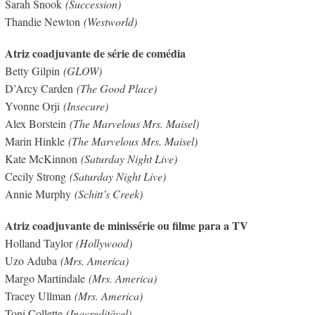
Sarah Snook
(Succession)
Thandie Newton
(Westworld)
Atriz coadjuvante de série de comédia
Betty Gilpin
(GLOW)
D’Arcy Carden
(The Good Place)
Yvonne Orji
(Insecure)
Alex Borstein
(The Marvelous Mrs. Maisel)
Marin Hinkle
(The Marvelous Mrs. Maisel)
Kate McKinnon
(Saturday Night Live)
Cecily Strong
(Saturday Night Live)
Annie Murphy
(Schitt’s Creek)
Atriz coadjuvante de minissérie ou filme para a TV
Holland Taylor
(Hollywood)
Uzo Aduba
(Mrs. America)
Margo Martindale
(Mrs. America)
Tracey Ullman
(Mrs. America)
Toni Collette
(Inacreditável)