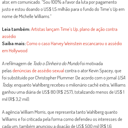
ator, em comunicado. “Sou 100% a favor da luta por pagamento
justo e estou doando o US$ 1,5 milhão para o fundo do Time’s Up em
nome de Michelle Williams.”
Leia também:
Artistas lançam Time’s Up, plano de ação contra
assédio
Saiba mais:
Como o caso Harvey Weinstein escancarou o assédio
em Hollywood
A refilmagem de
Todo o Dinheiro do Mundo
foi motivada
pelas
denúncias de assédio sexual
contra o ator Kevin Spacey, que
foi substituído por Christopher Plummer. De acordo com o jornal
USA
Today
, enquanto Wahlberg recebeu o milionário cachê extra, Williams
ganhou uma diária de US$ 80 (R$ 257), totalizando menos de US$ 1
mil (R$ 3,2 mil).
A agência William Morris, que representa tanto Wahlberg quanto
Williams e foi criticada pela forma como defendeu os interesses de
cada um, também anunciou a doação de US$ 500 mil (R$ 1,6