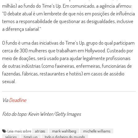
milhão) ao fundo do Time’s Up. Em comunicado, a agência afirmou:
“O debate atual é um lembrete de que nós em posições de influência
temos a responsabilidade de questionar as desigualdades, inclusive
a diferença salarial.”
O fundo é uma das iniciativas do Time’s Up, grupo do qual participam
cerca de 300 mulheres que trabalham em Hollywood. Custeado por
meio de doações, será usado para ajudar legalmente profissionais
de outras indústrias (como faxineiras, enfermeiras, funcionárias de
fazendas, fábricas, restaurantes e hotéis) em casos de assédio
sexual.
Via
Deadline
Foto do topo: Kevin Winter/Getty Images
Leia mais sobre
atrizes
mark wahlberg
michelle williams
salários
time's up
todo o dinheiro do mundo