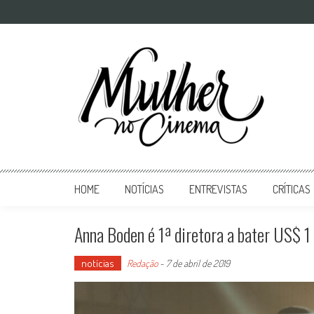
Mulher no Cinema
O site que celebra o trabalho das mulheres nas telas
HOME
NOTÍCIAS
ENTREVISTAS
CRÍTICAS
Anna Boden é 1ª diretora a bater US$ 1 
notícias
Redação
-
7 de abril de 2019