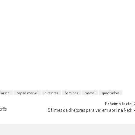
 larson
capitã marvel
diretoras
heroínas
marvel
quadrinhos
Próximo texto
três
5 filmes de diretoras para ver em abril na Netfli