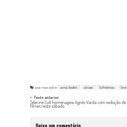
Leia mais sobre
anna boden
atrizes
bilheterias
brie
Post
Texto anterior
Telecine Cult homenageia Agnès Varda com exibição de 
filmes neste sábado
navigation
Deixe um comentário