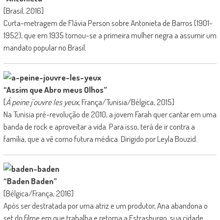
[Brasil, 2016]
Curta-metragem de Flávia Person sobre Antonieta de Barros (1901-
1952), que em 1935 tornou-se a primeira mulher negra a assumir um
mandato popular no Brasil.
“Assim que Abro meus Olhos”
[
À peine j’ouvre les yeux
, França/Tunísia/Bélgica, 2015]
Na Tunísia pré-revolução de 2010, a jovem Farah quer cantar em uma
banda de rock e aproveitar a vida. Para isso, terá de ir contra a
família, que a vê como futura médica. Dirigido por Leyla Bouzid.
“Baden Baden”
[Bélgica/França, 2016]
Após ser destratada por uma atriz e um produtor, Ana abandona o
set do filme em que trabalha e retorna a Estrasburgo, sua cidade