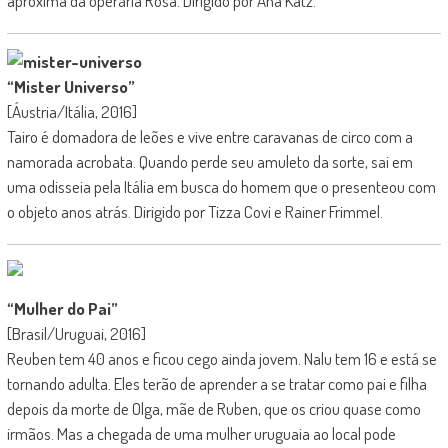
aproxima da operária Rosa. Dirigido por Ana Katz.
“Mister Universo”
[Áustria/Itália, 2016]
Tairo é domadora de leões e vive entre caravanas de circo com a
namorada acrobata. Quando perde seu amuleto da sorte, sai em
uma odisseia pela Itália em busca do homem que o presenteou com
o objeto anos atrás. Dirigido por Tizza Covi e Rainer Frimmel.
“Mulher do Pai”
[Brasil/Uruguai, 2016]
Reuben tem 40 anos e ficou cego ainda jovem. Nalu tem 16 e está se
tornando adulta. Eles terão de aprender a se tratar como pai e filha
depois da morte de Olga, mãe de Ruben, que os criou quase como
irmãos. Mas a chegada de uma mulher uruguaia ao local pode