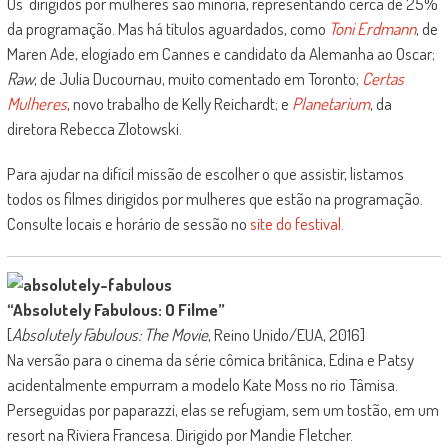
Os dirigidos por mulheres são minoria, representando cerca de 25%
da programação. Mas há títulos aguardados, como
Toni Erdmann
, de
Maren Ade, elogiado em Cannes e candidato da Alemanha ao Oscar;
Raw
, de Julia Ducournau, muito comentado em Toronto;
Certas
Mulheres
, novo trabalho de Kelly Reichardt; e
Planetarium
, da
diretora Rebecca Zlotowski.
Para ajudar na difícil missão de escolher o que assistir, listamos
todos os filmes dirigidos por mulheres que estão na programação.
Consulte locais e horário de sessão no
site do festival
.
“Absolutely Fabulous: O Filme”
[
Absolutely Fabulous: The Movie
, Reino Unido/EUA, 2016]
Na versão para o cinema da série cômica britânica, Edina e Patsy
acidentalmente empurram a modelo Kate Moss no rio Tâmisa.
Perseguidas por paparazzi, elas se refugiam, sem um tostão, em um
resort na Riviera Francesa. Dirigido por Mandie Fletcher.