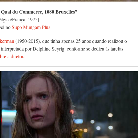
 Quai du Commerce, 1080 Bruxelles”
élgica/França, 1975]
vel no
Supo Mungam Plus
Akerman
(1950-2015), que tinha apenas 25 anos quando realizou o
nterpretada por Delphine Seyrig, conforme se dedica às tarefas
bre a diretora