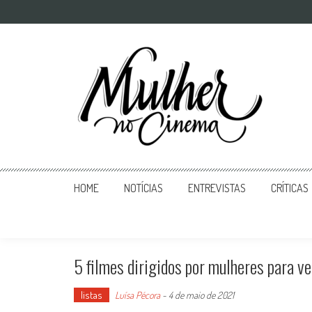
Mulher no Cinema
O site que celebra o trabalho das mulheres nas telas
HOME
NOTÍCIAS
ENTREVISTAS
CRÍTICAS
5 filmes dirigidos por mulheres para v
listas
Luísa Pécora
-
4 de maio de 2021