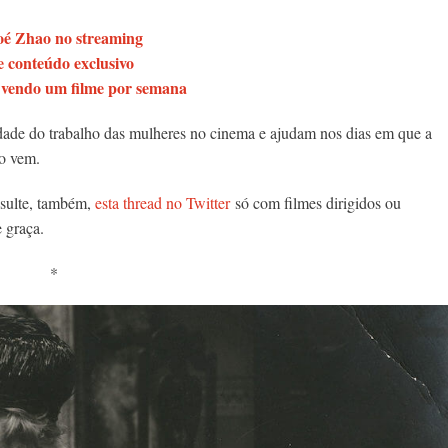
loé Zhao no streaming
 conteúdo exclusivo
 vendo um filme por semana
edade do trabalho das mulheres no cinema e ajudam nos dias em que a
ão vem.
nsulte, também,
esta thread no Twitter
só com filmes dirigidos ou
e graça.
*