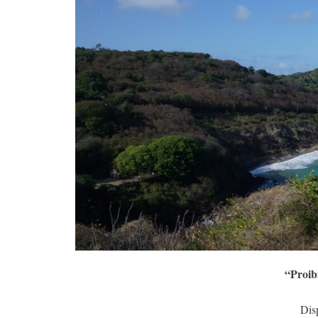
“Proib
Dis