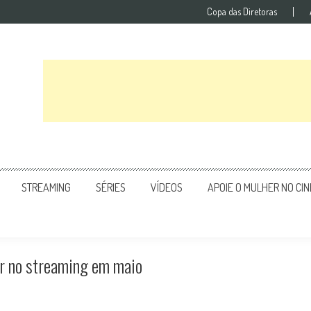
Copa das Diretoras
STREAMING
SÉRIES
VÍDEOS
APOIE O MULHER NO CI
er no streaming em maio