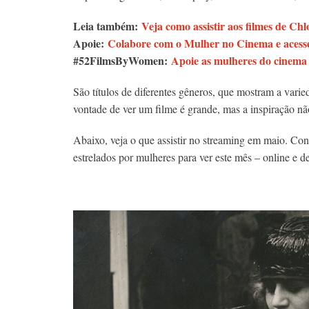
Leia também:
Veja como assistir aos filmes de Ch
Apoie:
Colabore com o Mulher no Cinema e acesse
#52FilmsByWomen:
Apoie as mulheres do cinema
São títulos de diferentes gêneros, que mostram a vari
vontade de ver um filme é grande, mas a inspiração n
Abaixo, veja o que assistir no streaming em maio. Co
estrelados por mulheres para ver este mês – online e d