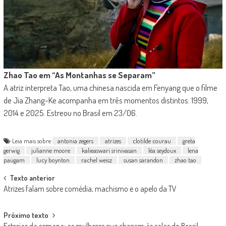
Zhao Tao em “As Montanhas se Separam”
A atriz interpreta Tao, uma chinesa nascida em Fenyang que o filme
de Jia Zhang-Ke acompanha em três momentos distintos: 1999,
2014 e 2025. Estreou no Brasil em 23/06.
Leia mais sobre
antonia zegers
atrizes
clotilde courau
greta
gerwig
julianne moore
kalieaswari srinivasan
léa seydoux
lena
paugam
lucy boynton
rachel weisz
susan sarandon
zhao tao
Post
Texto anterior
Atrizes falam sobre comédia, machismo e o apelo da TV
navigation
Próximo texto