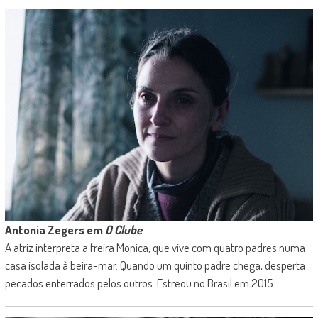
Antonia Zegers em
O Clube
A atriz interpreta a freira Monica, que vive com quatro padres numa
casa isolada à beira-mar. Quando um quinto padre chega, desperta
pecados enterrados pelos outros. Estreou no Brasil em 2015.