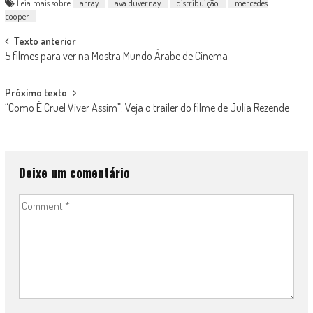
Leia mais sobre
array
ava duvernay
distribuição
mercedes
cooper
Post
Texto anterior
5 filmes para ver na Mostra Mundo Árabe de Cinema
navigation
Próximo texto
“Como É Cruel Viver Assim”: Veja o trailer do filme de Julia Rezende
Deixe um comentário