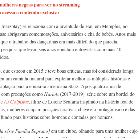
r mulheres negras para ver no streaming
acesso a conteúdo exclusivo
lo Starzplay) se relaciona com a juventude de Hall em Memphis, no
tease abrigavam comemorações, aniversários e chá de bebês. Anos mais
que o trabalho das dançarinas era mais difícil do que parecia.
pesquisa que levou seis anos e incluiu entrevistas com mais 40
idos.
y
, que estreou em 2015 e teve boas críticas, mas foi considerada longa
eu um caminho natural para explorar melhor as múltiplas histórias e
aptação para a emissora americana Starz.
Após quatro anos de
gar com produções como
Harlots
(2017-2019), série sobre um bordel do
 e
As Golpistas
, filme de Lorene Scafaria inspirado na história real de
s, mulheres ocupam posições criativas-chave e o protagonismo é das
 fundo para histórias sobre homens e contadas por homens.
a série
Família Soprano]
em um clube, olhando para uma mulher cujo