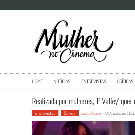
Mulher no Cinema
O site que celebra o trabalho das mulheres nas telas
HOME
NOTÍCIAS
ENTREVISTAS
CRÍTICAS
Realizada por mulheres, ‘P-Valley’ quer
entrevistas
Séries
Luísa Pécora
-
10 de julho de 2020