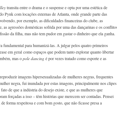
lley
transita entre o drama e o suspense e opta por uma estética de
 do Pynk com locações externas de Atlanta, onde grande parte das
volvendo, por exemplo, as dificuldades financeiras do clube, as
e, as agressões domésticas sofrida por uma das dançarinas e os conflito
issão da filha, mas não tem pudor em gastar o dinheiro que ela ganha.
era fundamental para humanizá-las. A julgar pelos quatro primeiros
tease em geral
como espaços que podem tanto explorar quanto libertar
 também, mas o
pole dancing
é por vezes tratado como esporte e as
 reproduzir imagens hipersexualizadas de mulheres negras, frequentes
her negra, fui inundada por estas imagens, principalmente nos clipes
fato de que a indústria do desejo existe, e que as mulheres que
oram forçadas a isso – têm histórias que merecem ser contadas. Pensei
 de forma respeitosa e com bom gosto, que não ficasse presa a