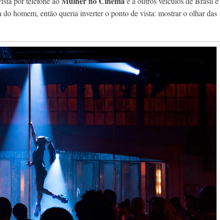
Mulher no Cinema
vista por telefone ao
e a outros veículos de Brasil e
 do homem, então queria inverter o ponto de vista: mostrar o olhar das