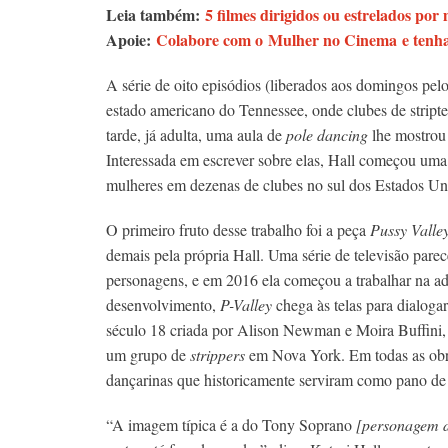
Leia também:
5 filmes dirigidos ou estrelados po
Apoie:
Colabore com o Mulher no Cinema e tenha 
A série de oito episódios (liberados aos domingos pe
estado americano do Tennessee, onde clubes de strip
tarde, já adulta, uma aula de
pole dancing
lhe mostrou 
Interessada em escrever sobre elas, Hall começou uma 
mulheres em dezenas de clubes no sul dos Estados Un
O primeiro fruto desse trabalho foi a peça
Pussy Valle
demais pela própria Hall. Uma série de televisão parec
personagens, e em 2016 ela começou a trabalhar na ad
desenvolvimento,
P-Valley
chega às telas para dialo
século 18 criada por Alison Newman e Moira Buffini,
um grupo de
strippers
em Nova York. Em todas as obra
dançarinas que historicamente serviram como pano de
“A imagem típica é a do Tony Soprano
[personagem d