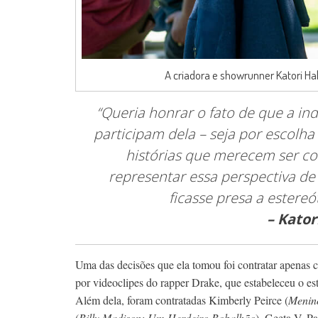
A criadora e showrunner Katori Hal
“Queria honrar o fato de que a ind
participam dela – seja por escolha
histórias que merecem ser c
representar essa perspectiva d
ficasse presa a estereó
– Kator
Uma das decisões que ela tomou foi contratar apenas 
por videoclipes do rapper Drake, que estabeleceu o est
Além dela, foram contratadas Kimberly Peirce (
Menin
(
Billy Madison: Um Herdeiro Bobalhão
), Geeta V. Pa