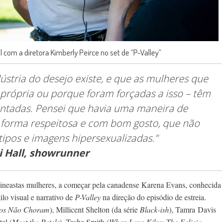
l com a diretora Kimberly Peirce no set de “P-Valley”
ústria do desejo existe, e que as mulheres que
 própria ou porque foram forçadas a isso – têm
ontadas. Pensei que havia uma maneira de
e forma respeitosa e com bom gosto, que não
tipos e imagens hipersexualizadas.”
i Hall, showrunner
cineastas mulheres, a começar pela canadense Karena Evans, conhecida
ilo visual e narrativo de
P-Valley
na direção do episódio de estreia.
os Não Choram
), Millicent Shelton (da série
Black-ish
), Tamra
Davis
tel (
Meet the Patels
), Tasha Smith (
When Love Kilss: The Falicia