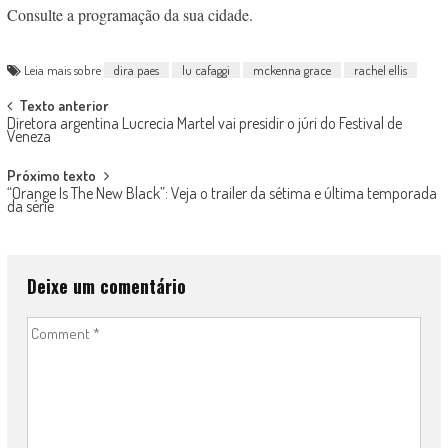
Consulte a programação da sua cidade.
Leia mais sobre
dira paes
lu cafaggi
mckenna grace
rachel ellis
Post
Texto anterior
Diretora argentina Lucrecia Martel vai presidir o júri do Festival de
navigation
Veneza
Próximo texto
“Orange Is The New Black”: Veja o trailer da sétima e última temporada
da série
Deixe um comentário