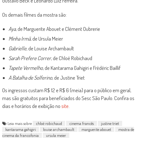
Gustavo Beck e Leonardo Luiz Ferreira.
Os demais filmes da mostra são:
Aya
, de Marguerite Abouet e Clément Oubrerie
Minha Irmã
, de Ursula Meier
Gabrielle
, de
Louise Archambault
Sarah Prefere Correr
, de Chloé Robichaud
Tapete Vermelho
, de
Kantarama Gahigiri e Frédéric Baillif
A Batalha de Solferino
, de Justine Triet
Os ingressos custam R$ 12 e R$ 6 (meia) para o público em geral,
mas são gratuitos para beneficiados do Sesc São Paulo. Confira os
dias e horários de exibição no
site
.
Leia mais sobre
chloé robichaud
cinema francês
justine triet
kantarama gahigiri
louise archambault
marguerite abouet
mostra de
cinema da francofonia
ursula meier