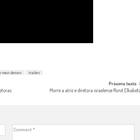
e neon demon
trailers
Próximo texto
etoras
Morre a atriz e diretora israelense Ronit Elkabet