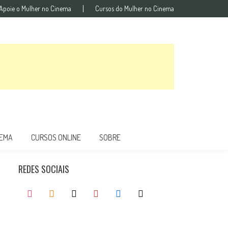
Apoie o Mulher no Cinema
Cursos do Mulher no Cinema
NEMA
CURSOS ONLINE
SOBRE
REDES SOCIAIS