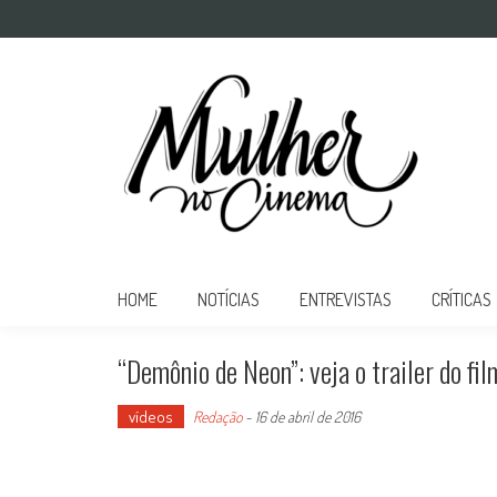
Mulher no Cinema
O site que celebra o trabalho das mulheres nas telas
HOME
NOTÍCIAS
ENTREVISTAS
CRÍTICAS
“Demônio de Neon”: veja o trailer do fi
vídeos
Redação
-
16 de abril de 2016