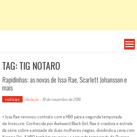
TAG: TIG NOTARO
Rapidinhas: as novas de Issa Rae, Scarlett Johansson e
mais
notícias
Redação
-
19 de novembro de 2016
+ Issa Rae renovou contrato com a HBO para a segunda temporada
de Insecure. Conhecida por Awkward Black Girl, Rae é criadora e estrela
da série sobre a amizade de duas mulheres negras, dividindo a cena com
Yvonne Orji. A HBO também anunciou a segunda temporada de Divorce,