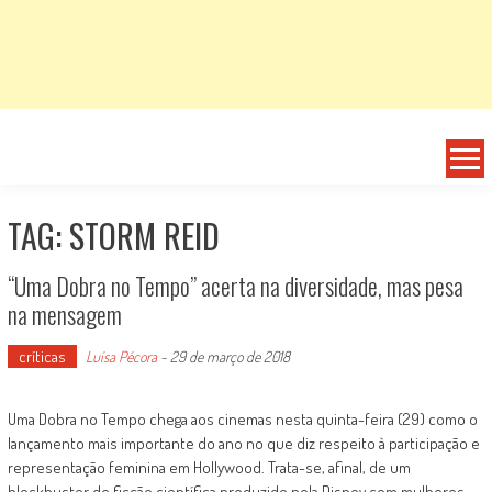
TAG: STORM REID
“Uma Dobra no Tempo” acerta na diversidade, mas pesa
na mensagem
críticas
Luísa Pécora
-
29 de março de 2018
Uma Dobra no Tempo chega aos cinemas nesta quinta-feira (29) como o
lançamento mais importante do ano no que diz respeito à participação e
representação feminina em Hollywood. Trata-se, afinal, de um
blockbuster de ficção científica produzido pela Disney com mulheres