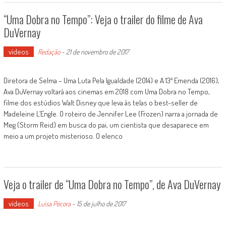
“Uma Dobra no Tempo”: Veja o trailer do filme de Ava
DuVernay
vídeos
Redação
-
21 de novembro de 2017
Diretora de Selma – Uma Luta Pela Igualdade (2014) e A 13ª Emenda (2016),
Ava DuVernay voltará aos cinemas em 2018 com Uma Dobra no Tempo,
filme dos estúdios Walt Disney que leva às telas o best-seller de
Madeleine L’Engle. O roteiro de Jennifer Lee (Frozen) narra a jornada de
Meg (Storm Reid) em busca do pai, um cientista que desaparece em
meio a um projeto misterioso. O elenco
Veja o trailer de “Uma Dobra no Tempo”, de Ava DuVernay
vídeos
Luísa Pécora
-
15 de julho de 2017