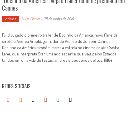
“Docinho da América”: veja o trailer do filme premiado em
Cannes
vídeos
Luísa Pécora
-
28 de junho de 2016
Foi divulgado o primeiro trailer de Docinho da América, novo filme da
diretora Andrea Arnold, ganhador do Prêmio do Júri em Cannes.
Docinho da América também marca a estreia no cinema da atriz Sasha
Lane, que interpreta Star, uma adolescente que viaja pelos Estados
Unidos em uma vida de festas, amores e pequenos delitos. 19164
REDES SOCIAIS