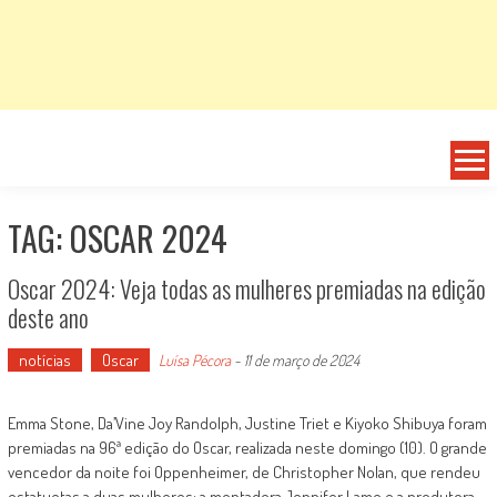
TAG: OSCAR 2024
Oscar 2024: Veja todas as mulheres premiadas na edição
deste ano
notícias
Oscar
Luísa Pécora
-
11 de março de 2024
Emma Stone, Da’Vine Joy Randolph, Justine Triet e Kiyoko Shibuya foram
premiadas na 96ª edição do Oscar, realizada neste domingo (10). O grande
vencedor da noite foi Oppenheimer, de Christopher Nolan, que rendeu
estatuetas a duas mulheres: a montadora Jennifer Lame e a produtora