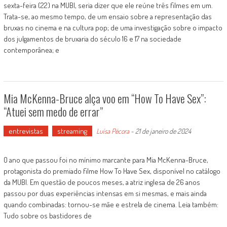
sexta-feira (22) na MUBI, seria dizer que ele reúne três filmes em um.
Trata-se, ao mesmo tempo, de um ensaio sobre a representação das
bruxas no cinema e na cultura pop; de uma investigação sobre o impacto
dos julgamentos de bruxaria do século 16 e 17 na sociedade
contemporânea; e
Mia McKenna-Bruce alça voo em “How To Have Sex”:
“Atuei sem medo de errar”
entrevistas
streaming
Luísa Pécora
-
21 de janeiro de 2024
O ano que passou foi no mínimo marcante para Mia McKenna-Bruce,
protagonista do premiado filme How To Have Sex, disponível no catálogo
da MUBI. Em questão de poucos meses, a atriz inglesa de 26 anos
passou por duas experiências intensas em si mesmas, e mais ainda
quando combinadas: tornou-se mãe e estrela de cinema. Leia também:
Tudo sobre os bastidores de