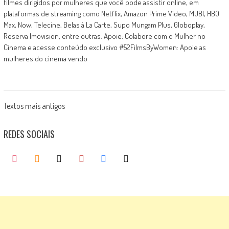
filmes dirigidos por mulheres que você pode assistir online, em
plataformas de streaming como Netflix, Amazon Prime Video, MUBI, HBO
Max, Now, Telecine, Belas à La Carte, Supo Mungam Plus, Globoplay,
Reserva Imovision, entre outras. Apoie: Colabore com o Mulher no
Cinema e acesse conteúdo exclusivo #52FilmsByWomen: Apoie as
mulheres do cinema vendo
Posts
Textos mais antigos
navigation
REDES SOCIAIS