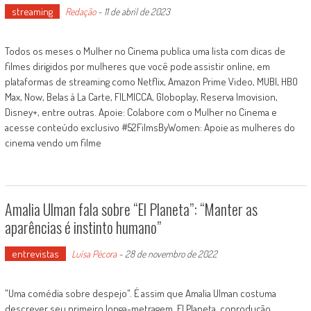
streaming
Redação
-
11 de abril de 2023
Todos os meses o Mulher no Cinema publica uma lista com dicas de
filmes dirigidos por mulheres que você pode assistir online, em
plataformas de streaming como Netflix, Amazon Prime Video, MUBI, HBO
Max, Now, Belas à La Carte, FILMICCA, Globoplay, Reserva Imovision,
Disney+, entre outras. Apoie: Colabore com o Mulher no Cinema e
acesse conteúdo exclusivo #52FilmsByWomen: Apoie as mulheres do
cinema vendo um filme
Amalia Ulman fala sobre “El Planeta”: “Manter as
aparências é instinto humano”
entrevistas
Luísa Pécora
-
28 de novembro de 2022
"Uma comédia sobre despejo". É assim que Amalia Ulman costuma
descrever seu primeiro longa-metragem, El Planeta, coprodução