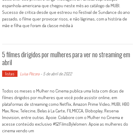
espanhola-americana que chegou neste mês ao catálogo da MUBI.
Sucesso de crítica desde que estreou no Festival de Sundance do ano
passado, o filme quer provocar risos, e não lágrimas, com a história de
mãe e filha que foram da classe média à
5 filmes dirigidos por mulheres para ver no streaming em
abril
listas
Luísa Pécora
-
5 de abril de 2022
Todos os meses o Mulher no Cinema publica uma lista com dicas de
filmes dirigidos por mulheres que você pode assistir online, em
plataformas de streaming como Netflix, Amazon Prime Video, MUBI, HBO
Max, Now, Telecine, Belas à La Carte, FILMICCA, Globoplay, Reserva
Imovision, entre outras. Apoie: Colabore com o Mulher no Cinema e
acesse conteúdo exclusivo #52FilmsByWomen: Apoie as mulheres do
cinema vendo um