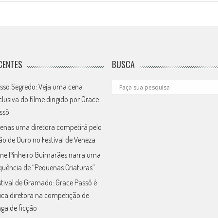
CENTES
BUSCA
sso Segredo: Veja uma cena
clusiva do filme dirigido por Grace
ssô
enas uma diretora competirá pelo
ão de Ouro no Festival de Veneza
ne Pinheiro Guimarães narra uma
quência de “Pequenas Criaturas”
stival de Gramado: Grace Passô é
ica diretora na competição de
nga de ficção