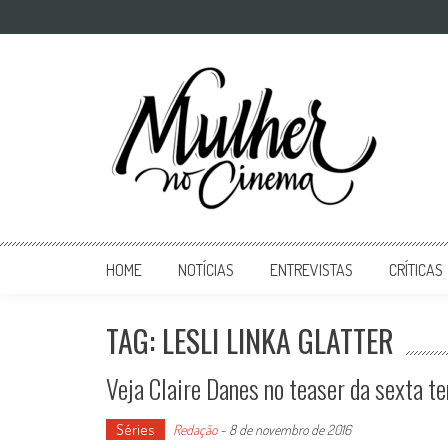
Mulher no Cinema
O site que celebra o trabalho das mulheres nas telas
HOME
NOTÍCIAS
ENTREVISTAS
CRÍTICAS
TAG: LESLI LINKA GLATTER
Veja Claire Danes no teaser da sexta 
Séries
Redação
-
8 de novembro de 2016