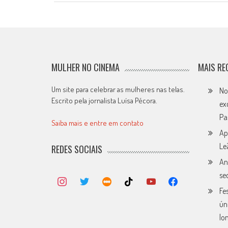
MULHER NO CINEMA
MAIS RE
Um site para celebrar as mulheres nas telas.
No
Escrito pela jornalista Luísa Pécora.
ex
Pa
Saiba mais e entre em contato
Ap
Le
REDES SOCIAIS
An
se
Fe
ún
lo