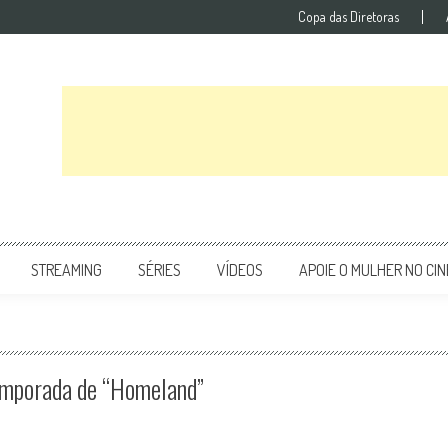
Copa das Diretoras
STREAMING
SÉRIES
VÍDEOS
APOIE O MULHER NO CI
temporada de “Homeland”