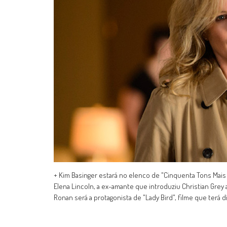
+ Kim Basinger estará no elenco de "Cinquenta Tons Mais E
Elena Lincoln, a ex-amante que introduziu Christian Grey 
Ronan será a protagonista de "Lady Bird", filme que terá