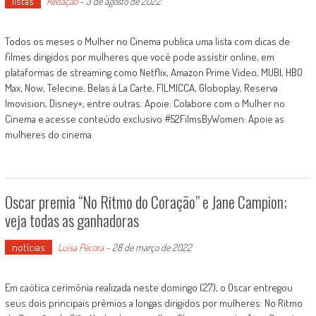
listas
Redação
-
3 de agosto de 2022
Todos os meses o Mulher no Cinema publica uma lista com dicas de
filmes dirigidos por mulheres que você pode assistir online, em
plataformas de streaming como Netflix, Amazon Prime Video, MUBI, HBO
Max, Now, Telecine, Belas à La Carte, FILMICCA, Globoplay, Reserva
Imovision, Disney+, entre outras. Apoie: Colabore com o Mulher no
Cinema e acesse conteúdo exclusivo #52FilmsByWomen: Apoie as
mulheres do cinema
Oscar premia “No Ritmo do Coração” e Jane Campion;
veja todas as ganhadoras
notícias
Luísa Pécora
-
28 de março de 2022
Em caótica cerimônia realizada neste domingo (27), o Oscar entregou
seus dois principais prêmios a longas dirigidos por mulheres: No Ritmo