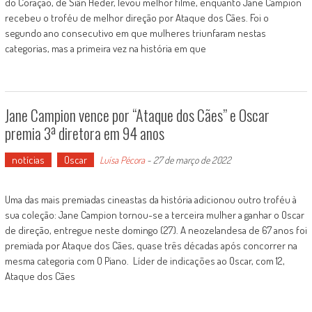
do Coração, de Siân Heder, levou melhor filme, enquanto Jane Campion
recebeu o troféu de melhor direção por Ataque dos Cães. Foi o
segundo ano consecutivo em que mulheres triunfaram nestas
categorias, mas a primeira vez na história em que
Jane Campion vence por “Ataque dos Cães” e Oscar
premia 3ª diretora em 94 anos
notícias
Oscar
Luísa Pécora
-
27 de março de 2022
Uma das mais premiadas cineastas da história adicionou outro troféu à
sua coleção: Jane Campion tornou-se a terceira mulher a ganhar o Oscar
de direção, entregue neste domingo (27). A neozelandesa de 67 anos foi
premiada por Ataque dos Cães, quase três décadas após concorrer na
mesma categoria com O Piano. Líder de indicações ao Oscar, com 12,
Ataque dos Cães