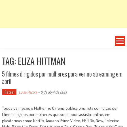
TAG: ELIZA HITTMAN
5 filmes dirigidos por mulheres para ver no streaming em
abril
listas
Luísa Pécora
-
8 de abril de 2021
Todos os meses o Mulher no Cinema publica uma lista com dicas de
filmes dirigidos por mulheres que você pode assistir online, em
plataformas como Netflix, Amazon Prime Video, HBO Go, Now, Telecine,
Mubi, Belas à La Carte, Supo Mungam Plus, Google Play, iTunes e YouTube,