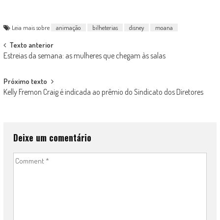
Leia mais sobre
animação
bilheterias
disney
moana
Post
Texto anterior
Estreias da semana: as mulheres que chegam às salas
navigation
Próximo texto
Kelly Fremon Craig é indicada ao prêmio do Sindicato dos Diretores
Deixe um comentário