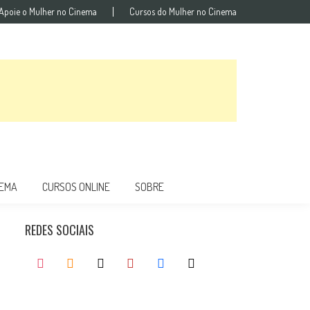
Apoie o Mulher no Cinema
Cursos do Mulher no Cinema
NEMA
CURSOS ONLINE
SOBRE
REDES SOCIAIS