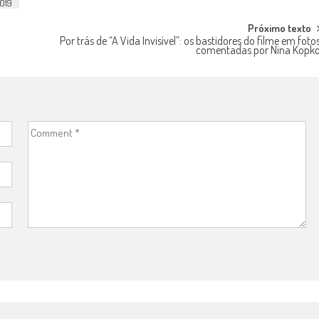
2019
Próximo texto
Por trás de “A Vida Invisível”: os bastidores do filme em foto
comentadas por Nina Kopk