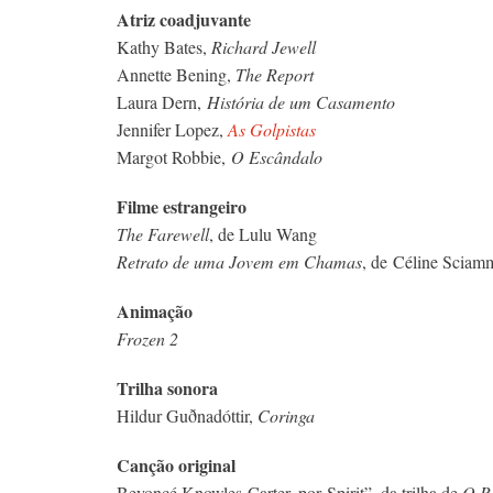
Atriz coadjuvante
Kathy Bates,
Richard Jewell
Annette Bening,
The Report
Laura Dern,
História de um Casamento
Jennifer Lopez,
As Golpistas
Margot Robbie,
O Escândalo
Filme estrangeiro
The Farewell
, de Lulu Wang
Retrato de uma Jovem em Chamas
, de Céline Sciam
Animação
Frozen 2
Trilha sonora
Hildur Guðnadóttir,
Coringa
Canção original
Beyoncé Knowles-Carter, por Spirit”, da trilha de
O R