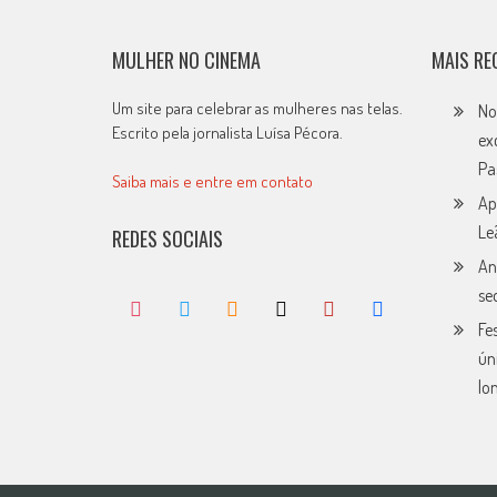
MULHER NO CINEMA
MAIS RE
Um site para celebrar as mulheres nas telas.
No
Escrito pela jornalista Luísa Pécora.
ex
Pa
Saiba mais e entre em contato
Ap
Le
REDES SOCIAIS
An
se
Fe
ún
lo