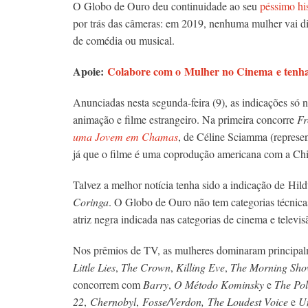
O Globo de Ouro deu continuidade ao seu
péssimo hi
por trás das câmeras: em 2019, nenhuma mulher vai dis
de comédia ou musical.
Apoie:
Colabore com o Mulher no Cinema e tenha 
Anunciadas nesta segunda-feira (9), as indicações só 
animação e filme estrangeiro. Na primeira concorre
Fr
uma Jovem em Chamas
, de Céline Sciamma (represe
já que o filme é uma coprodução americana com a Chi
T
alvez a melhor notícia tenha sido a indicação de Hil
Coringa
. O Globo de Ouro não tem categorias técnicas
atriz negra indicada nas categorias de cinema e televis
Nos prêmios de TV, as mulheres dominaram principalm
Little Lies
,
The Crown
,
Killing Eve
,
The Morning Sh
concorrem com
Barry
,
O Método Kominsky
e
The Pol
22
,
Chernobyl
,
Fosse/Verdon,
The Loudest Voice
e
Un