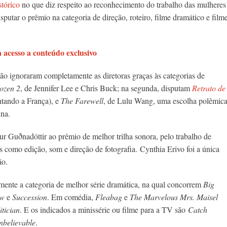
stórico
no que diz respeito ao reconhecimento do trabalho das mulheres
putar o prêmio na categoria de direção, roteiro, filme dramático e film
acesso a conteúdo exclusivo
não ignoraram completamente as diretoras graças às categorias de
ozen 2
, de Jennifer Lee e Chris Buck; na segunda, disputam
Retrato de
ntando a França), e
The Farewell
, de Lulu Wang, uma escolha polêmic
na.
dur Guðnadóttir ao prêmio de melhor trilha sonora, pelo trabalho de
 como edição, som e direção de fotografia. Cynthia Erivo foi a única
ão.
ente a categoria de melhor série dramática, na qual concorrem
Big
ow
e
Succession
. Em comédia,
Fleabag
e
The Marvelous Mrs. Maisel
itician
. E os indicados a minissérie ou filme para a TV são
Catch
believable
.