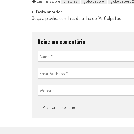
Leia mais sobre
diretoras
globo de ouro
globo de ouro 
Post
Texto anterior
Ouça a playlist com hits da trilha de “As Golpistas”
navigation
Deixe um comentário