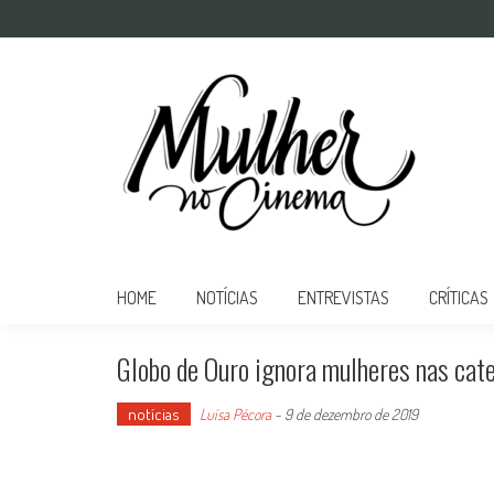
Mulher no Cinema
O site que celebra o trabalho das mulheres nas telas
HOME
NOTÍCIAS
ENTREVISTAS
CRÍTICAS
Globo de Ouro ignora mulheres nas categ
notícias
Luísa Pécora
-
9 de dezembro de 2019