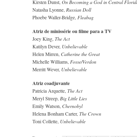
Kirsten Dunst,
On Becoming a God in Central Florid
Natasha Lyonne,
Russian Doll
Phoebe Waller-Bridge,
Fleabag
Atriz de minissérie ou filme para a TV
Joey King,
The Act
Katilyn Dever,
Unbelievable
Helen Mirren,
Catherine the Great
Michelle Williams,
Fosse/Verdon
Merritt Wever,
Unbelievable
Atriz coadjuvante
Patricia Arquette,
The Act
Meryl Streep,
Big Little Lies
Emily Watson,
Chernobyl
Helena Bonham Carter,
The Crown
Toni Collette,
Unbelievable