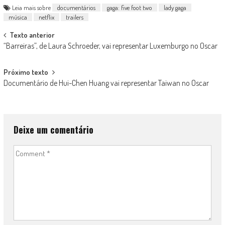
Leia mais sobre
documentários
gaga: five foot two
lady gaga
música
netflix
trailers
Post
Texto anterior
“Barreiras”, de Laura Schroeder, vai representar Luxemburgo no Oscar
navigation
Próximo texto
Documentário de Hui-Chen Huang vai representar Taiwan no Oscar
Deixe um comentário