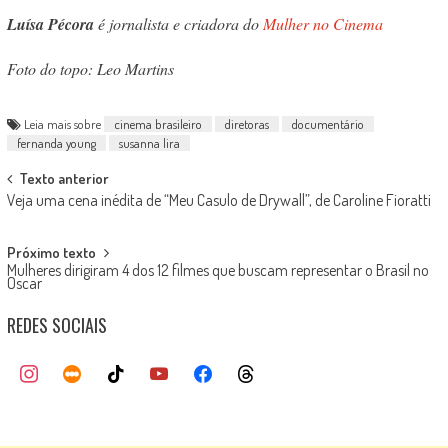
Luísa Pécora
é jornalista e criadora do
Mulher no Cinema
Foto do topo: Leo Martins
Leia mais sobre
cinema brasileiro
diretoras
documentário
fernanda young
susanna lira
Post
Texto anterior
Veja uma cena inédita de “Meu Casulo de Drywall”, de Caroline Fioratti
navigation
Próximo texto
Mulheres dirigiram 4 dos 12 filmes que buscam representar o Brasil no
Oscar
REDES SOCIAIS