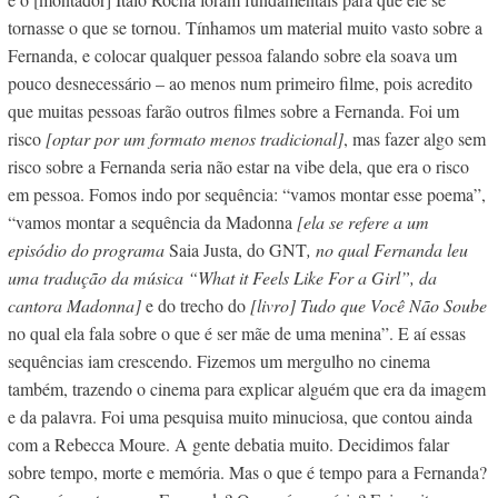
tornasse o que se tornou. Tínhamos um material muito vasto sobre a
Fernanda, e colocar qualquer pessoa falando sobre ela soava um
pouco desnecessário – ao menos num primeiro filme, pois acredito
que muitas pessoas farão outros filmes sobre a Fernanda. Foi um
risco
[optar por um formato menos tradicional]
, mas fazer algo sem
risco sobre a Fernanda seria não estar na vibe dela, que era o risco
em pessoa. Fomos indo por sequência: “vamos montar esse poema”,
“vamos montar a sequência da Madonna
[ela se refere a um
episódio do programa
Saia Justa, do GNT
, no qual Fernanda leu
uma tradução da música “What it Feels Like For a Girl”, da
cantora Madonna]
e do trecho do
[livro] Tudo que Você Não Soube
no qual ela fala sobre o que é ser mãe de uma menina”. E aí essas
sequências iam crescendo. Fizemos um mergulho no cinema
também, trazendo o cinema para explicar alguém que era da imagem
e da palavra. Foi uma pesquisa muito minuciosa, que contou ainda
com a Rebecca Moure. A gente debatia muito. Decidimos falar
sobre tempo, morte e memória. Mas o que é tempo para a Fernanda?