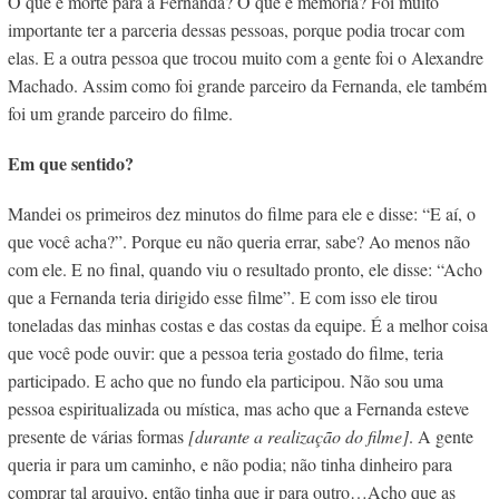
O que é morte para a Fernanda? O que é memória? Foi muito
importante ter a parceria dessas pessoas, porque podia trocar com
elas. E a outra pessoa que trocou muito com a gente foi o Alexandre
Machado. Assim como foi grande parceiro da Fernanda, ele também
foi um grande parceiro do filme.
Em que sentido?
Mandei os primeiros dez minutos do filme para ele e disse: “E aí, o
que você acha?”. Porque eu não queria errar, sabe? Ao menos não
com ele. E no final, quando viu o resultado pronto, ele disse: “Acho
que a Fernanda teria dirigido esse filme”. E com isso ele tirou
toneladas das minhas costas e das costas da equipe. É a melhor coisa
que você pode ouvir: que a pessoa teria gostado do filme, teria
participado. E acho que no fundo ela participou. Não sou uma
pessoa espiritualizada ou mística, mas acho que a Fernanda esteve
presente de várias formas
[durante a realização do filme]
. A gente
queria ir para um caminho, e não podia; não tinha dinheiro para
comprar tal arquivo, então tinha que ir para outro…Acho que as