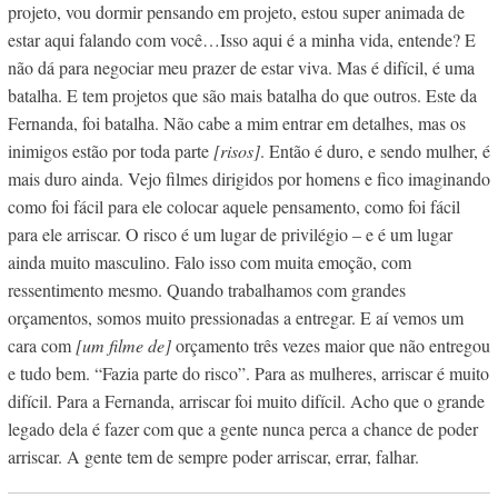
projeto, vou dormir pensando em projeto, estou super animada de
estar aqui falando com você…Isso aqui é a minha vida, entende? E
não dá para negociar meu prazer de estar viva. Mas é difícil, é uma
batalha. E tem projetos que são mais batalha do que outros. Este da
Fernanda, foi batalha. Não cabe a mim entrar em detalhes, mas os
inimigos estão por toda parte
[risos]
. Então é duro, e sendo mulher, é
mais duro ainda. Vejo filmes dirigidos por homens e fico imaginando
como foi fácil para ele colocar aquele pensamento, como foi fácil
para ele arriscar. O risco é um lugar de privilégio – e é um lugar
ainda muito masculino. Falo isso com muita emoção, com
ressentimento mesmo. Quando trabalhamos com grandes
orçamentos, somos muito pressionadas a entregar. E aí vemos um
cara com
[um filme de]
orçamento três vezes maior que não entregou
e tudo bem. “Fazia parte do risco”. Para as mulheres, arriscar é muito
difícil. Para a Fernanda, arriscar foi muito difícil. Acho que o grande
legado dela é fazer com que a gente nunca perca a chance de poder
arriscar. A gente tem de sempre poder arriscar, errar, falhar.