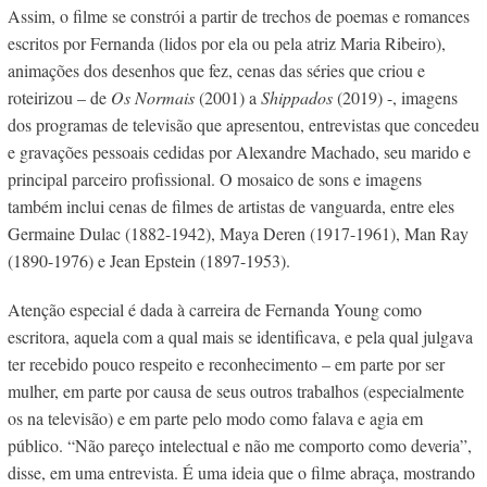
Assim, o filme se constrói a partir de trechos de poemas e romances
escritos por Fernanda (lidos por ela ou pela atriz Maria Ribeiro),
animações dos desenhos que fez, cenas das séries que criou e
roteirizou – de
Os Normais
(2001) a
Shippados
(2019) -, imagens
dos programas de televisão que apresentou, entrevistas que concedeu
e gravações pessoais cedidas por Alexandre Machado, seu marido e
principal parceiro profissional. O mosaico de sons e imagens
também inclui cenas de filmes de artistas de vanguarda, entre eles
Germaine Dulac (1882-1942), Maya Deren (1917-1961), Man Ray
(1890-1976) e Jean Epstein (1897-1953).
Atenção especial é dada à carreira de Fernanda Young como
escritora, aquela com a qual mais se identificava, e pela qual julgava
ter recebido pouco respeito e reconhecimento – em parte por ser
mulher, em parte por causa de seus outros trabalhos (especialmente
os na televisão) e em parte pelo modo como falava e agia em
público. “Não pareço intelectual e não me comporto como deveria”,
disse, em uma entrevista. É uma ideia que o filme abraça, mostrando