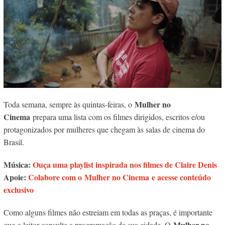
Mulher no
Toda semana, sempre às quintas-feiras, o
Cinema
prepara uma lista com os filmes dirigidos, escritos e/ou
protagonizados por mulheres que chegam às salas de cinema do
Brasil.
Música:
Ouça uma playlist inspirada nos filmes de Claire Denis
Apoie:
Colabore com o Mulher no Cinema e acesse conteúdo
exclusivo
Como alguns filmes não estreiam em todas as praças, é importante
Mulher no
que o leitor consulte a programação de sua cidade. O