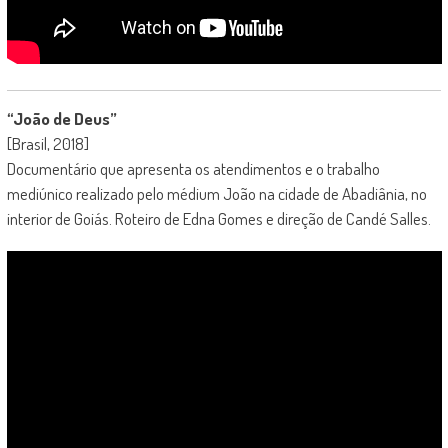
“João de Deus”
[Brasil, 2018]
Documentário que apresenta os atendimentos e o trabalho
mediúnico realizado pelo médium
João
na cidade
de
Abadiânia, no
interior
de
Goiás. Roteiro de Edna Gomes e direção de Candé Salles.