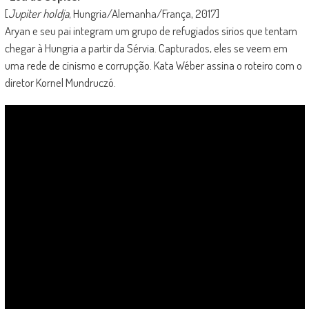
[
Jupiter holdja
, Hungria/Alemanha/França, 2017]
Aryan e seu pai integram um grupo de refugiados sírios que tentam
chegar à Hungria a partir da Sérvia. Capturados, eles se veem em
uma rede de cinismo e corrupção. Kata Wéber assina o roteiro com o
diretor Kornel Mundruczó.