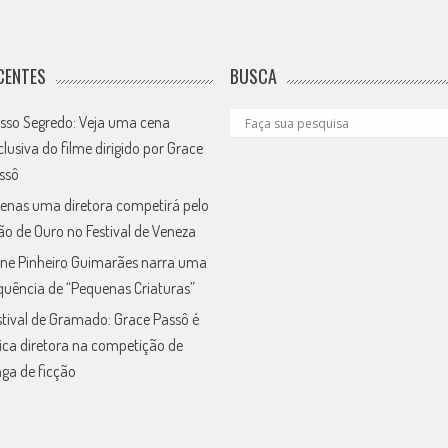
CENTES
BUSCA
sso Segredo: Veja uma cena
clusiva do filme dirigido por Grace
ssô
enas uma diretora competirá pelo
ão de Ouro no Festival de Veneza
ne Pinheiro Guimarães narra uma
quência de “Pequenas Criaturas”
stival de Gramado: Grace Passô é
ica diretora na competição de
nga de ficção