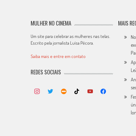
MULHER NO CINEMA
MAIS RE
Um site para celebrar as mulheres nas telas.
No
Escrito pela jornalista Luísa Pécora.
ex
Pa
Saiba mais e entre em contato
Ap
Le
REDES SOCIAIS
An
se
Fe
ún
lo