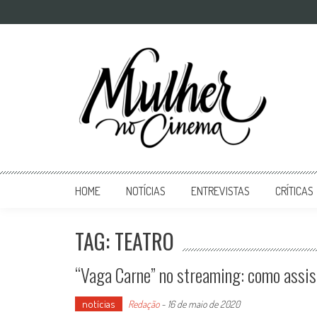
Mulher no Cinema
O site que celebra o trabalho das mulheres nas telas
HOME
NOTÍCIAS
ENTREVISTAS
CRÍTICAS
TAG: TEATRO
“Vaga Carne” no streaming: como assist
notícias
Redação
-
16 de maio de 2020