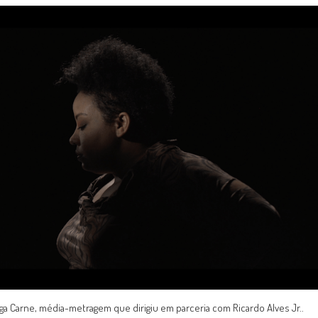
ga Carne, média-metragem que dirigiu em parceria com Ricardo Alves Jr..