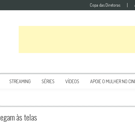
Copa das Diretoras
STREAMING
SÉRIES
VÍDEOS
APOIE O MULHER NO CI
hegam às telas