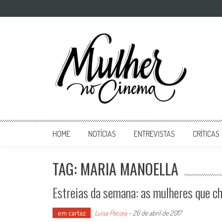
Mulher no Cinema
O site que celebra o trabalho das mulheres nas telas
HOME
NOTÍCIAS
ENTREVISTAS
CRÍTICAS
TAG: MARIA MANOELLA
Estreias da semana: as mulheres que c
em cartaz
Luísa Pécora
-
26 de abril de 2017