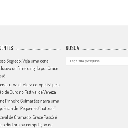
CENTES
BUSCA
sso Segredo: Veja uma cena
clusiva do filme dirigido por Grace
ssô
enas uma diretora competirá pelo
ão de Ouro no Festival de Veneza
ne Pinheiro Guimarães narra uma
quência de “Pequenas Criaturas”
stival de Gramado: Grace Passô é
ica diretora na competição de