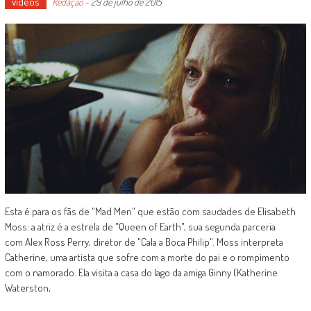
vídeos
Redação
-
29 de julho de 2015
Esta é para os fãs de "Mad Men" que estão com saudades de Elisabeth
Moss: a atriz é a estrela de "Queen of Earth", sua segunda parceria
com Alex Ross Perry, diretor de "Cala a Boca Philip". Moss interpreta
Catherine, uma artista que sofre com a morte do pai e o rompimento
com o namorado. Ela visita a casa do lago da amiga Ginny (Katherine
Waterston,