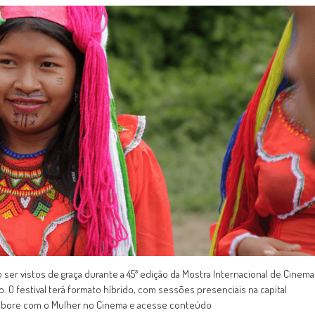
 ser vistos de graça durante a 45ª edição da Mostra Internacional de Cinema
 O festival terá formato híbrido, com sessões presenciais na capital
Colabore com o Mulher no Cinema e acesse conteúdo