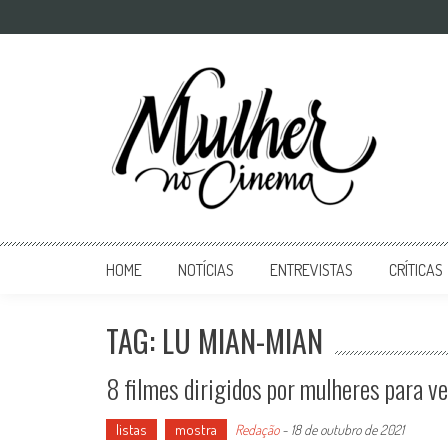
Mulher no Cinema
O site que celebra o trabalho das mulheres nas telas
HOME
NOTÍCIAS
ENTREVISTAS
CRÍTICAS
TAG: LU MIAN-MIAN
8 filmes dirigidos por mulheres para v
listas
mostra
Redação
-
18 de outubro de 2021