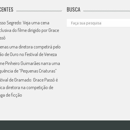
CENTES
BUSCA
sso Segredo: Veja uma cena
clusiva do filme dirigido por Grace
ssô
enas uma diretora competirá pelo
ão de Ouro no Festival de Veneza
ne Pinheiro Guimarães narra uma
quência de “Pequenas Criaturas”
stival de Gramado: Grace Passô é
ica diretora na competição de
nga de ficção