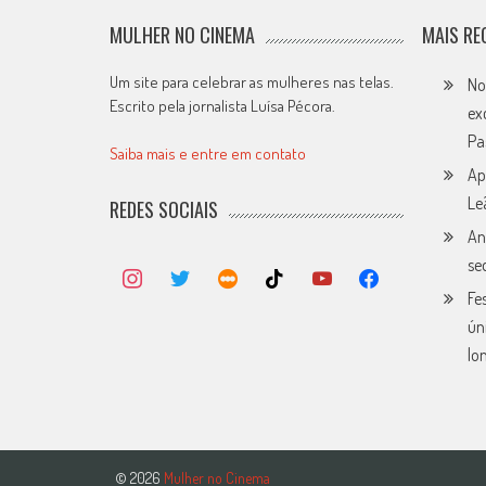
MULHER NO CINEMA
MAIS RE
Um site para celebrar as mulheres nas telas.
No
Escrito pela jornalista Luísa Pécora.
ex
Pa
Saiba mais e entre em contato
Ap
Le
REDES SOCIAIS
An
se
Fe
ún
lo
© 2026
Mulher no Cinema