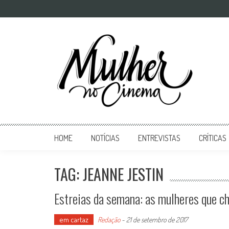
Mulher no Cinema
O site que celebra o trabalho das mulheres nas telas
HOME
NOTÍCIAS
ENTREVISTAS
CRÍTICAS
TAG: JEANNE JESTIN
Estreias da semana: as mulheres que c
em cartaz
Redação
-
21 de setembro de 2017