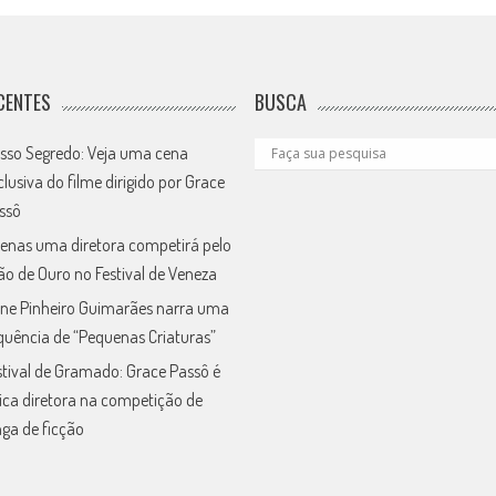
CENTES
BUSCA
sso Segredo: Veja uma cena
clusiva do filme dirigido por Grace
ssô
enas uma diretora competirá pelo
ão de Ouro no Festival de Veneza
ne Pinheiro Guimarães narra uma
quência de “Pequenas Criaturas”
stival de Gramado: Grace Passô é
ica diretora na competição de
nga de ficção