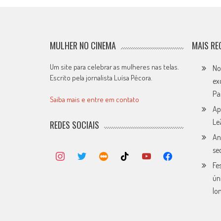
MULHER NO CINEMA
MAIS RE
Um site para celebrar as mulheres nas telas.
No
Escrito pela jornalista Luísa Pécora.
ex
Pa
Saiba mais e entre em contato
Ap
Le
REDES SOCIAIS
An
se
Fe
ún
lo