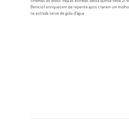
cinemas do Brasil. Veja as estreias desta quinta-feira, 21 d
Benício) enriquecem de repente após criarem um molho 
na estrada serve de gota d'água