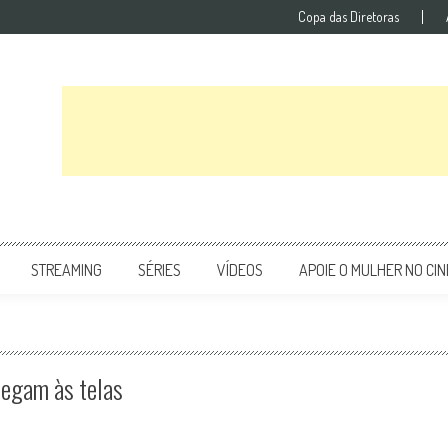
Copa das Diretoras
STREAMING
SÉRIES
VÍDEOS
APOIE O MULHER NO CI
hegam às telas