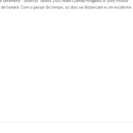
e setembro. "Divórcio" [Brasil, 2017] Noeli (Camila Morgado) e Júlio (Murilo
de tomate. Com o passar do tempo, os dois se distanciam e um incidente