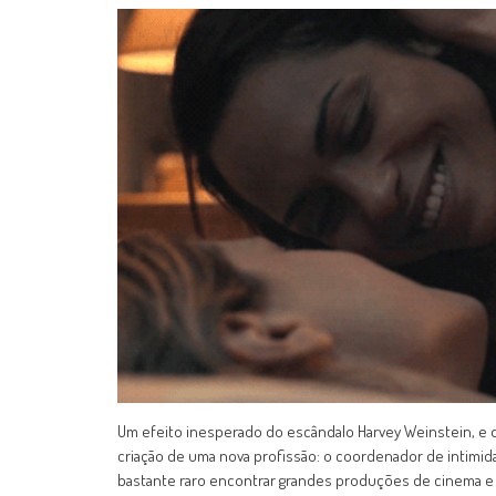
Um efeito inesperado do escândalo Harvey Weinstein, e d
criação de uma nova profissão: o coordenador de intimida
bastante raro encontrar grandes produções de cinema e 