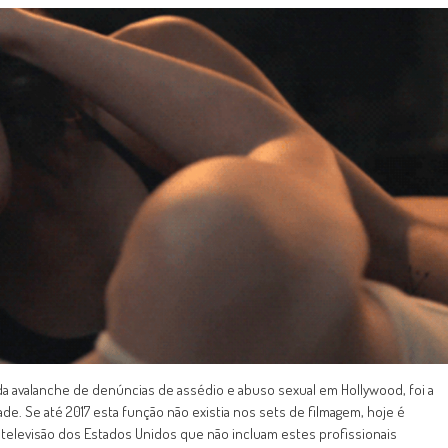
a avalanche de denúncias de assédio e abuso sexual em Hollywood, foi a
de. Se até 2017 esta função não existia nos sets de filmagem, hoje é
televisão dos Estados Unidos que não incluam estes profissionais