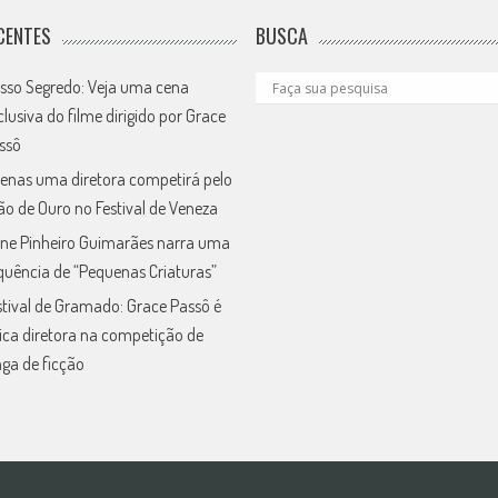
CENTES
BUSCA
sso Segredo: Veja uma cena
clusiva do filme dirigido por Grace
ssô
enas uma diretora competirá pelo
ão de Ouro no Festival de Veneza
ne Pinheiro Guimarães narra uma
quência de “Pequenas Criaturas”
stival de Gramado: Grace Passô é
ica diretora na competição de
nga de ficção