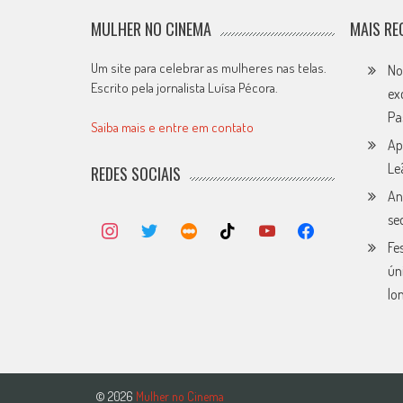
MULHER NO CINEMA
MAIS RE
Um site para celebrar as mulheres nas telas.
No
Escrito pela jornalista Luísa Pécora.
ex
Pa
Saiba mais e entre em contato
Ap
Le
REDES SOCIAIS
An
se
Fe
ún
lo
© 2026
Mulher no Cinema