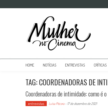
Mulher no Cinema
O site que celebra o trabalho das mulheres nas telas
HOME
NOTÍCIAS
ENTREVISTAS
CRÍTICAS
TAG: COORDENADORAS DE INT
Coordenadoras de intimidade: como é o 
entrevistas
Luísa Pécora
-
17 de dezembro de 2021