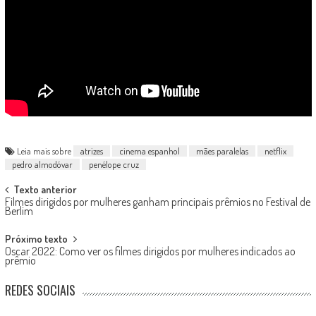
Leia mais sobre
atrizes
cinema espanhol
mães paralelas
netflix
pedro almodóvar
penélope cruz
Post
Texto anterior
Filmes dirigidos por mulheres ganham principais prêmios no Festival de
navigation
Berlim
Próximo texto
Oscar 2022: Como ver os filmes dirigidos por mulheres indicados ao
prêmio
REDES SOCIAIS