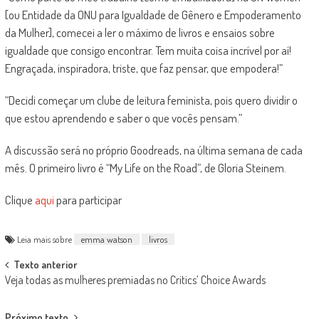
[ou Entidade da ONU para Igualdade de Gênero e Empoderamento
da Mulher], comecei a ler o máximo de livros e ensaios sobre
igualdade que consigo encontrar. Tem muita coisa incrível por aí!
Engraçada, inspiradora, triste, que faz pensar, que empodera!”
“Decidi começar um clube de leitura feminista, pois quero dividir o
que estou aprendendo e saber o que vocês pensam.”
A discussão será no próprio Goodreads, na última semana de cada
mês. O primeiro livro é “My Life on the Road”, de Gloria Steinem.
Clique
aqui
para participar
Leia mais sobre
emma watson
livros
Post
Texto anterior
Veja todas as mulheres premiadas no Critics’ Choice Awards
navigation
Próximo texto