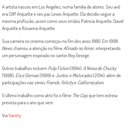
A artista nasceu em Los Angeles, numa família de atores. Seu avô
era Cliff Arquette e seu pai, Lewis Arquette. Ela decidiu seguir a
mesma profissão, assim como seus irmãos Patricia Arquette, David
Arquette e Rosanna Arquette.
Sua carreira no cinema começou no fim dos anos 1980. Em 1998
Alexis chamou a atenção no filme
Afinado no Amor
, interpretando
um personagem inspirado no cantor Boy George.
Outros trabalhos incluem
Pulp Fiction
(1994),
A Noiva de Chucky
(1998),
Ela é Demais
(1999) e
Juntos e Misturados
(2014), além de
participações nas séries
Friends
,
Felicity
e
Californication
.
O último trabalho como atriz foi o filme
The Cop
, que tem estreia
prevista para o ano que vem.
Via
Variety