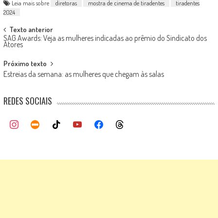
Leia mais sobre
diretoras
mostra de cinema de tiradentes
tiradentes
2024
Post
Texto anterior
SAG Awards: Veja as mulheres indicadas ao prêmio do Sindicato dos
navigation
Atores
Próximo texto
Estreias da semana: as mulheres que chegam às salas
REDES SOCIAIS