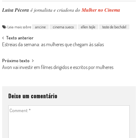
Luísa Pécora
é jornalista e criadora do
Mulher no Cinema
Leia mais sobre
ancine
cinema sueco
ellen tejle
teste de bechdel
Post
Texto anterior
Estreias da semana: as mulheres que chegam às salas
navigation
Próximo texto
Avon vai investir em filmes dirigidos e escritos por mulheres
Deixe um comentário