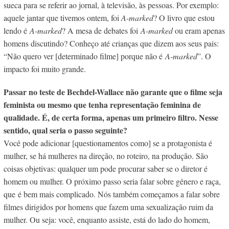
sueca para se referir ao jornal, à televisão, às pessoas. Por exemplo:
aquele jantar que tivemos ontem, foi
A-marked
? O livro que estou
lendo é
A-marked
? A mesa de debates foi
A-marked
ou eram apenas
homens discutindo? Conheço até crianças que dizem aos seus pais:
“Não quero ver [determinado filme] porque não é
A-marked
”. O
impacto foi muito grande.
Passar no teste de Bechdel-Wallace não garante que o filme seja
feminista ou mesmo que tenha representação feminina de
qualidade. É, de certa forma, apenas um primeiro filtro. Nesse
sentido, qual seria o passo seguinte?
Você pode adicionar [questionamentos como] se a protagonista é
mulher, se há mulheres na direção, no roteiro, na produção. São
coisas objetivas: qualquer um pode procurar saber se o diretor é
homem ou mulher. O próximo passo seria falar sobre gênero e raça,
que é bem mais complicado. Nós também começamos a falar sobre
filmes dirigidos por homens que fazem uma sexualização ruim da
mulher. Ou seja: você, enquanto assiste, está do lado do homem,