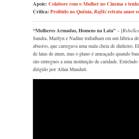
Apoie:
Colabore com o Mulher no Cinema e tenha 
Crítica:
Proibido no Quênia,
retrata amor e
Rafiki
“Mulheres Armadas, Homens na Lata”
– [
Rebelles
Sandra, Marilyn e Nadine trabalham em um fábrica de a
abusivo, que carregava uma mala cheia de dinheiro. El
de latas de atum, mas o plano é ameaçado quando ban
são entregues a uma instituição de caridade. Estrela
dirigido por Allan Mauduit.