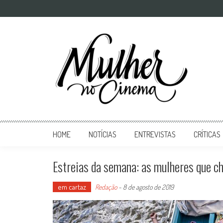
Mulher no Cinema
O site que celebra o trabalho das mulheres nas telas
HOME
NOTÍCIAS
ENTREVISTAS
CRÍTICAS
Estreias da semana: as mulheres que c
em cartaz
Redação
-
8 de agosto de 2019