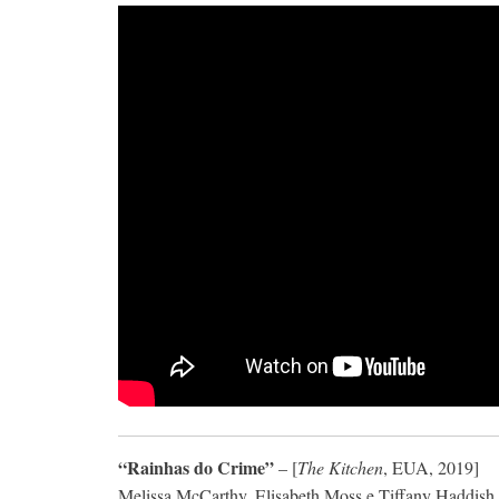
“Rainhas do Crime”
– [
The Kitchen
, EUA, 2019]
Melissa McCarthy, Elisabeth Moss e Tiffany Haddish e