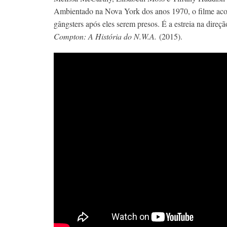
Ambientado na Nova York dos anos 1970, o filme aco
gângsters após eles serem presos. É a estreia na direç
Compton: A História do N.W.A.
(2015).