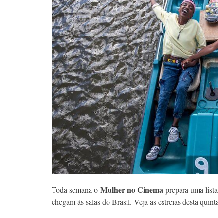
Mulher no Cinema
Toda semana o
prepara uma lista
chegam às salas do Brasil. Veja as estreias desta quinta