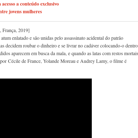
acesso a conteúdo exclusivo
ntre jovens mulheres
, França, 2019]
tum enlatado e são unidas pelo assassinato acidental do patrão
as decidem roubar o dinheiro e se livrar no cadáver colocando-o dentro
didos aparecem em busca da mala, e quando as latas com restos mortai
do por Cécile de France, Yolande Moreau e Audrey Lamy, o filme é