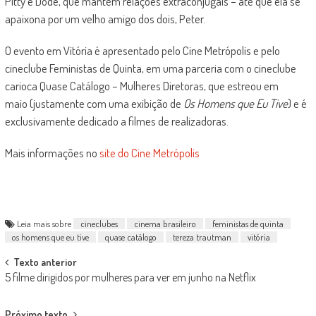
Pitty e Dode, que mantém relações extraconjugais – até que ela se
apaixona por um velho amigo dos dois, Peter.
O evento em Vitória é apresentado pelo Cine Metrópolis e pelo
cineclube Feministas de Quinta, em uma parceria com o cineclube
carioca Quase Catálogo – Mulheres Diretoras, que estreou em
maio (justamente com uma exibição de
Os Homens que Eu Tive
) e é
exclusivamente dedicado a filmes de realizadoras.
Mais informações no
site do Cine Metrópolis
Leia mais sobre
cineclubes
cinema brasileiro
feministas de quinta
os homens que eu tive
quase catálogo
tereza trautman
vitória
Post
Texto anterior
5 filme dirigidos por mulheres para ver em junho na Netflix
navigation
Próximo texto