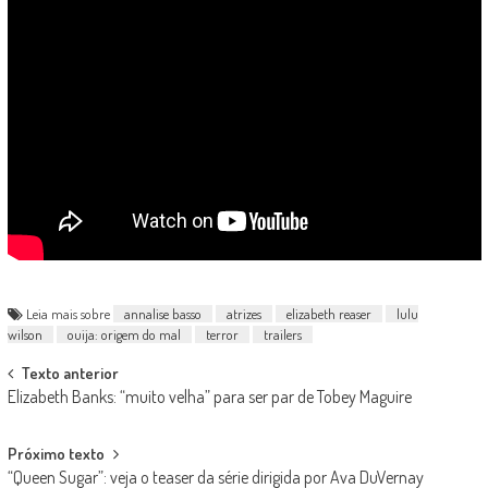
Leia mais sobre
annalise basso
atrizes
elizabeth reaser
lulu
wilson
ouija: origem do mal
terror
trailers
Post
Texto anterior
Elizabeth Banks: “muito velha” para ser par de Tobey Maguire
navigation
Próximo texto
“Queen Sugar”: veja o teaser da série dirigida por Ava DuVernay