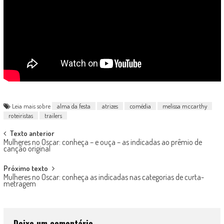
Leia mais sobre
alma da festa
atrizes
comédia
melissa mccarthy
roteiristas
trailers
Post
Texto anterior
Mulheres no Oscar: conheça – e ouça – as indicadas ao prêmio de
navigation
canção original
Próximo texto
Mulheres no Oscar: conheça as indicadas nas categorias de curta-
metragem
Deixe um comentário